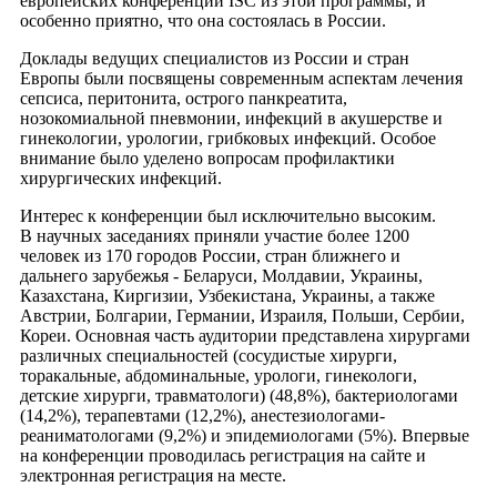
европейских конференций ISC из этой программы, и
особенно приятно, что она состоялась в России.
Доклады ведущих специалистов из России и стран
Европы были посвящены современным аспектам лечения
сепсиса, перитонита, острого панкреатита,
нозокомиальной пневмонии, инфекций в акушерстве и
гинекологии, урологии, грибковых инфекций. Особое
внимание было уделено вопросам профилактики
хирургических инфекций.
Интерес к конференции был исключительно высоким.
В научных заседаниях приняли участие более 1200
человек из 170 городов России, стран ближнего и
дальнего зарубежья - Беларуси, Молдавии, Украины,
Казахстана, Киргизии, Узбекистана, Украины, а также
Австрии, Болгарии, Германии, Израиля, Польши, Сербии,
Кореи. Основная часть аудитории представлена хирургами
различных специальностей (сосудистые хирурги,
торакальные, абдоминальные, урологи, гинекологи,
детские хирурги, травматологи) (48,8%), бактериологами
(14,2%), терапевтами (12,2%), анестезиологами-
реаниматологами (9,2%) и эпидемиологами (5%). Впервые
на конференции проводилась регистрация на сайте и
электронная регистрация на месте.