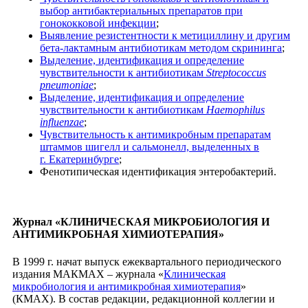
выбор антибактериальных препаратов при
гонококковой инфекции
;
Выявление резистентности к метициллину и другим
бета-лактамным антибиотикам методом скрининга
;
Выделение, идентификация и определение
чувствительности к антибиотикам
Streptococcus
pneumoniae
;
Выделение, идентификация и определение
чувствительности к антибиотикам
Haemophilus
influenzae
;
Чувствительность к антимикробным препаратам
штаммов шигелл и сальмонелл, выделенных в
г. Екатеринбурге
;
Фенотипическая идентификация энтеробактерий.
Журнал «КЛИНИЧЕСКАЯ МИКРОБИОЛОГИЯ И
АНТИМИКРОБНАЯ ХИМИОТЕРАПИЯ»
В 1999 г. начат выпуск ежеквартального периодического
издания МАКМАХ – журнала «
Клиническая
микробиология и антимикробная химиотерапия
»
(КМАХ). В состав редакции, редакционной коллегии и