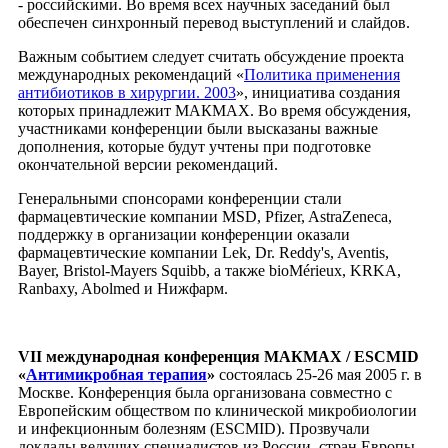
- российскими. Во время всех научных заседаний был
обеспечен синхронный перевод выступлений и слайдов.
Важным событием следует считать обсуждение проекта
международных рекомендаций «
Политика применения
антибиотиков в хирургии. 2003
», инициатива создания
которых принадлежит МАКМАХ. Во время обсуждения,
участниками конференции были высказаны важные
дополнения, которые будут учтены при подготовке
окончательной версии рекомендаций.
Генеральными спонсорами конференции стали
фармацевтические компании MSD, Pfizer, AstraZeneca,
поддержку в организации конференции оказали
фармацевтические компании Lek, Dr. Reddy's, Aventis,
Bayer, Bristol-Mayers Squibb, а также bioMérieux, KRKA,
Ranbaxy, Abolmed и Нижфарм.
VII международная конференция МАКМАХ / ESCMID
«
Антимикробная терапия
»
состоялась 25-26 мая 2005 г. в
Москве. Конференция была организована совместно с
Европейским обществом по клинической микробиологии
и инфекционным болезням (ESCMID). Прозвучали
доклады ведущих специалистов из России, стран Европы,