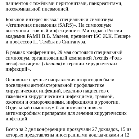
пациентов с тяжёлыми перитонитами, панкреатитами,
нозокомиальной пневмонией.
Большой интерес вызвал специальный симпозиум
«Атипичная пневмония (SARS)». На симпозиуме
выступили главный инфекционист Минздрава России
академик РАМН В.В. Малеев, президент ISC Ж.К. Пешере
и профессор П. Тамбья из Сингапура.
В рамках конференции, 29 мая состоялся специальный
симпозиум, организованный компанией Aventis «Роль
левофлоксацина (
Таваник
) в терапии хирургических
инфекций».
Основные научные направления второго дня были
посвящены антибактериальной профилактике
хирургических инфекций, ведению пациентов с
тяжёлыми хирургическими инфекциями, травмой,
ожогами и отморожениями, инфекциями в урологии.
Отдельный симпозиум был посвящён новым
антимикробным препаратам для лечения хирургических
инфекций.
Всего за 2 дня конференции прозвучали 27 докладов, 15 из
которых представлены иностранными докладчиками и 12