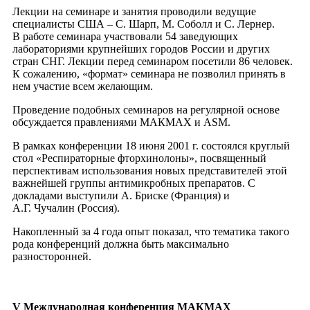
Лекции на семинаре и занятия проводили ведущие
специалисты США – С. Шарп, М. Соболл и С. Лернер.
В работе семинара участвовали 54 заведующих
лабораториями крупнейших городов России и других
стран СНГ. Лекции перед семинаром посетили 86 человек.
К сожалению, «формат» семинара не позволил принять в
нем участие всем желающим.
Проведение подобных семинаров на регулярной основе
обсуждается правлениями МАКМАХ и ASM.
В рамках конференции 18 июня 2001 г. состоялся круглый
стол «Респираторные фторхинолоны», посвященный
перспективам использования новых представителей этой
важнейшей группы антимикробных препаратов. С
докладами выступили А. Бриске (Франция) и
А.Г. Чучалин (Россия).
Накопленный за 4 года опыт показал, что тематика такого
рода конференций должна быть максимально
разносторонней.
V Международная конференция МАКМАХ