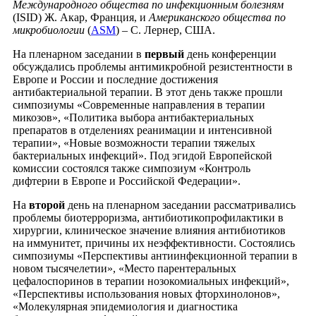
Международного общества по инфекционным болезням
(ISID) Ж. Акар, Франция, и
Американского общества по
микробиологии
(
ASM
) – С. Лернер, США.
На пленарном заседании в
первый
день конференции
обсуждались проблемы антимикробной резистентности в
Европе и России и последние достижения
антибактериальной терапии. В этот день также прошли
симпозиумы «Современные направления в терапии
микозов», «Политика выбора антибактериальных
препаратов в отделениях реанимации и интенсивной
терапии», «Новые возможности терапии тяжелых
бактериальных инфекций». Под эгидой Европейской
комиссии состоялся также симпозиум «Контроль
дифтерии в Европе и Российской Федерации».
На
второй
день на пленарном заседании рассматривались
проблемы биотерроризма, антибиотикопрофилактики в
хирургии, клиническое значение влияния антибиотиков
на иммунитет, причины их неэффективности. Состоялись
симпозиумы «Перспективы антиинфекционной терапии в
новом тысячелетии», «Место парентеральных
цефалоспоринов в терапии нозокомиальных инфекций»,
«Перспективы использования новых фторхинолонов»,
«Молекулярная эпидемиология и диагностика