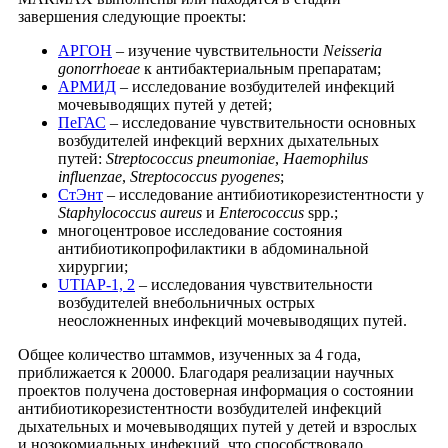
завершения следующие проекты:
АРГОН
– изучение чувствительности
Neisseria
gonorrhoeae
к антибактериальным препаратам;
АРМИД
– исследование возбудителей инфекций
мочевыводящих путей у детей;
ПеГАС
– исследование чувствительности основных
возбудителей инфекций верхних дыхательных
путей:
Streptococcus pneumoniae
,
Haemophilus
influenzae
,
Streptococcus pyogenes
;
СтЭнт
– исследование антибиотикорезистентности у
Staphylococcus aureus
и
Enterococcus
spp.;
многоцентровое исследование состояния
антибиотикопрофилактики в абдоминальной
хирургии;
UTIAР-1, 2
– исследования чувствительности
возбудителей внебольничных острых
неосложненных инфекций мочевыводящих путей.
Общее количество штаммов, изученных за 4 года,
приближается к 20000. Благодаря реализации научных
проектов получена достоверная информация о состоянии
антибиотикорезистентности возбудителей инфекций
дыхательных и мочевыводящих путей у детей и взрослых
и нозокомиальных инфекций, что способствовало