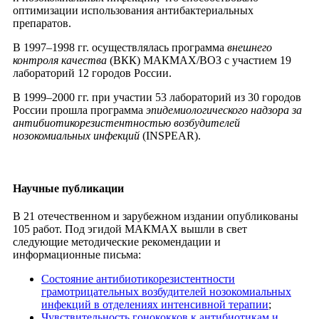
оптимизации использования антибактериальных
препаратов.
В 1997–1998 гг. осуществлялась программа
внешнего
контроля качества
(ВКК) МАКМАХ/ВОЗ с участием 19
лабораторий 12 городов России.
В 1999–2000 гг. при участии 53 лабораторий из 30 городов
России прошла программа
эпидемиологического надзора за
антибиотикорезистентностью возбудителей
нозокомиальных инфекций
(INSPEAR).
Научные публикации
В 21 отечественном и зарубежном издании опубликованы
105 работ. Под эгидой МАКМАХ вышли в свет
следующие методические рекомендации и
информационные письма:
Состояние антибиотикорезистентности
грамотрицательных возбудителей нозокомиальных
инфекций в отделениях интенсивной терапии
;
Чувствительность гонококков к антибиотикам и