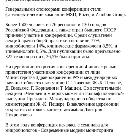
Генеральными спонсорами конференции стали
фармацевтические компании MSD, Pfizer, и Zambon Group.
Более 1500 человек из 76 регионов и 130 городов
Российской Федерации, а также стран бывшего СССР
приняли участие в конференции. Среди слушателей
лекций врачи общей практики составили 77%,
микробиологи 14%, клинические фармакологи 8,5%, и
эпидемиологи 0,5%. Для публикации было предъявлено
322 тезисов из них, 26,5% были приняты.
На церемонии открытия конференции 4 июня с речью
приветствия участников конференции от лица
Министерства Здравоохранения РФ и международных
научных обществ выступили С. Ткаченко,
Ж.-К. Пешере
,
Д. Вильямс, Г. Корналия и Т. Маццеи. Со вступительной
лекцией «Человек и микроб: может ли Голиаф победить?»
выступил Президент Международного общества по
химиотерапии
Ж.-К. Пешере
. В заключение церемонии
открытия состоялся концерт ансамбля Дмитрия
Покровского.
В этом году конференция началась с семинара для
микробиологов «Современные модели мониторинга