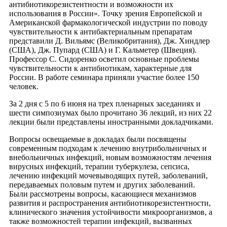
антибиотикорезистентности и возможности их
использования в России». Точку зрения Европейской и
Американской фармакологической индустрии по поводу
чувствительности к антибактериальным препаратам
представили Д. Вильямс (Великобритания), Дж. Хиндлер
(США), Дж. Пупард (США) и Г. Кальметер (Швеция).
Профессор С. Сидоренко осветил основные проблемы
чувствительности к антибиотикам, характерные для
России. В работе семинара приняли участие более 150
человек.
За 2 дня с 5 по 6 июня на трех пленарных заседаниях и
шести симпозиумах было прочитано 36 лекций, из них 22
лекции были представлены иностранными докладчиками.
Вопросы освещаемые в докладах были посвящены
современным подходам к лечению внутрибольничных и
внебольничных инфекций, новым возможностям лечения
вирусных инфекций, терапии туберкулеза, сепсиса,
лечению инфекций мочевыводящих путей, заболеваний,
передаваемых половым путем и других заболеваний.
Были рассмотрены вопросы, касающиеся механизмов
развития и распространения антибиотикорезистентности,
клинического значения устойчивости микроорганизмов, а
также возможностей терапии инфекций, вызванных