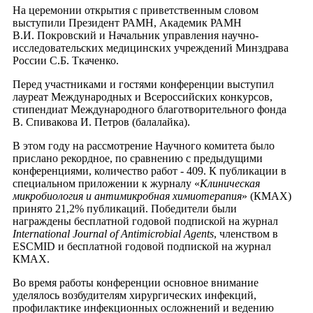
На церемонии открытия c приветственным словом
выступили Президент РАМН, Академик РАМН
В.И. Покровский и Начальник управления научно-
исследовательских медицинских учреждений Минздрава
России С.Б. Ткаченко.
Перед участниками и гостями конференции выступил
лауреат Международных и Всероссийских конкурсов,
стипендиат Международного благотворительного фонда
В. Спивакова И. Петров (балалайка).
В этом году на рассмотрение Научного комитета было
прислано рекордное, по сравнению с предыдущими
конференциями, количество работ - 409. К публикации в
специальном приложении к журналу «
Клиническая
микробиология и антимикробная химиотерапия
» (КМАХ)
принято 21,2% публикаций. Победители были
награждены бесплатной годовой подпиской на журнал
International Journal of Antimicrobial Agents
, членством в
ESCMID и бесплатной годовой подпиской на журнал
КМАХ.
Во время работы конференции основное внимание
уделялось возбудителям хирургических инфекций,
профилактике инфекционных осложнений и ведению