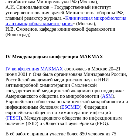
антибиотикам Минпромнауки РФ (Москва),
А.И. Синопальников – Государственный институт
усовершенствования врачей Министерства обороны РФ,
главный редактор журнала «
Клиническая микробиология
и антимикробная химиотерапия
» (Москва),
И.В. Смоленов, кафедра клинической фармакологии
(Волгоград).
IV Международная конференция МАКМАХ
IV конференция МАКМАХ
состоялась в Москве 20–21
июня 2001 г. Она была организована Минздравом России,
Российской академией медицинских наук и НИИ
антимикробной химиотерапии Смоленской
государственной медицинской академии при поддержке
Американского общества по микробиологии (
ASM
),
Европейского общества по клинической микробиологии и
инфекционным болезням (
ESCMID
), Федерации
европейских обществ по химиотерапии инфекций
(
FESCI
), Международного общества по инфекционным
болезням (ISID) и Общества Пауля Эрлиха (PEG).
В её работе приняли участие более 850 человек из 75