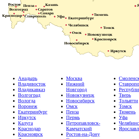
Анадырь
Москва
Смоленс
Владивосток
Нижний
Ставропо
Владикавказ
Новгород
Республи
Волгоград
Новокузнецк
Тверь
Вологда
Новосибирск
Тольятти
Воронеж
Омск
Томск
Екатеринбург
Пенза
Тюмень
Иркутск
Пермь
Уфа
Калуга
Петропавловск-
Челябинс
Краснодар
Камчатский
Ярославл
Красноярск
Ростов-на-Дону