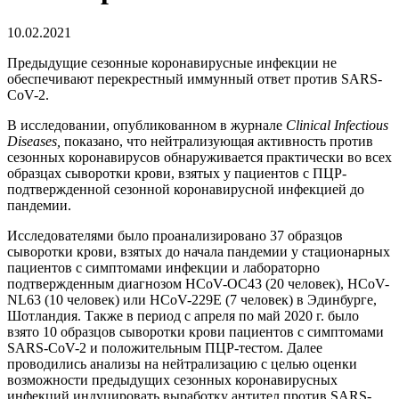
10.02.2021
Предыдущие сезонные коронавирусные инфекции не
обеспечивают перекрестный иммунный ответ против SARS-
CoV-2.
В исследовании, опубликованном в журнале
Clinical
Infectious
Diseases
,
показано, что нейтрализующая активность против
сезонных коронавирусов обнаруживается практически во всех
образцах сыворотки крови, взятых у пациентов с ПЦР-
подтвержденной сезонной коронавирусной инфекцией до
пандемии.
Исследователями было проанализировано 37 образцов
сыворотки крови, взятых до начала пандемии у стационарных
пациентов с симптомами инфекции и лабораторно
подтвержденным диагнозом HCoV-OC43 (20 человек), HCoV-
NL63 (10 человек) или HCoV-229E (7 человек) в Эдинбурге,
Шотландия. Также в период с апреля по май 2020 г. было
взято 10 образцов сыворотки крови пациентов с симптомами
SARS-CoV-2 и положительным ПЦР-тестом. Далее
проводились анализы на нейтрализацию с целью оценки
возможности предыдущих сезонных коронавирусных
инфекций индуцировать выработку антител против SARS-