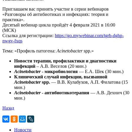
Приглашаем вас принять участие в серии вебинаров
«Разговоры об антибиотиках и инфекциях: теория и
практика».
Десятый вебинар цикла пройдёт 4 февраля 2021 в 16:00
(МСК)
Ссылка для регистрации:
https://go.mywebinar.com/tgrb-dghp-
nwgv-fxqs
Тема: «Профиль патогена:
Acinetobacter
spp.»
Новости терапии, профилактики и диагностики
инфекций
– А.В. Веселов (20 мин.)
Acinetobacter
- микробиология
— Е.А. Шек (30 мин.)
Клинический случай инфекции, вызванной
Acinetobacter
spp.
— В.В. Кулабухов, А.П. Филатова (15
мин.)
Acinetobacter
- антибиотикотерапия
— А.В. Дехнич (30
мин.)
Назад
Новости