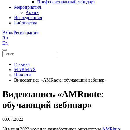
Профессиональный стандарт
Мероприятия
Архив
Исследования
Библиотека
Вход
/
Регистрация
Ru
En
Главная
MAKMAX
Новости
Видеозапись «AMRnote: обучающий вебинар»
Видеозапись «AMRnote:
обучающий вебинар»
03.07.2022
30 июня 2022 команда разработчиков экосистемы
AMRhub