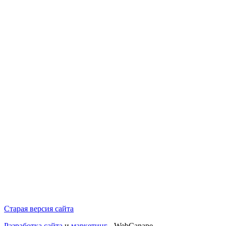
Старая версия сайта
Разработка сайта
и
маркетинг
- WebCanape