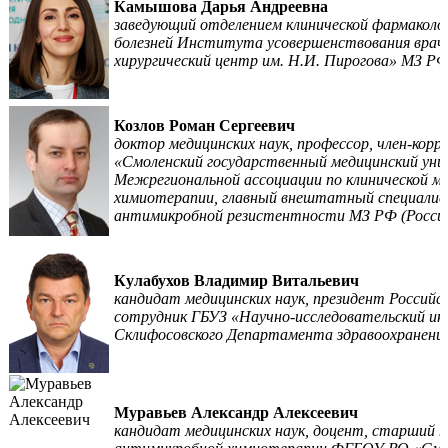
Камышова Дарья Андреевна
заведующий отделением клинической фармаколо
болезней Института усовершенствования врач
хирургический центр им. Н.И. Пирогова» МЗ РФ
Козлов Роман Сергеевич
доктор медицинских наук, профессор, член-ко
«Смоленский государственный медицинский ун
Межрегиональной ассоциации по клинической м
химиотерапии, главный внештатный специалист
антимикробной резистентности МЗ РФ (Россия
Кулабухов Владимир Витальевич
кандидат медицинских наук, президент Российс
сотрудник ГБУЗ «Научно-исследовательский ин
Склифосовского Департамента здравоохранения
Муравьев Александр Алексеевич
кандидат медицинских наук, доцент, старший