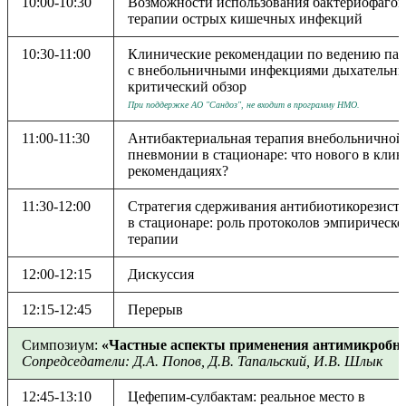
10:00-10:30
Возможности использования бактериофагов
терапии острых кишечных инфекций
10:30-11:00
Клинические рекомендации по ведению па
с внебольничными инфекциями дыхательны
критический обзор
При поддержке АО "Сандоз", не входит в программу НМО.
11:00-11:30
Антибактериальная терапия внебольничной
пневмонии в стационаре: что нового в кли
рекомендациях?
11:30-12:00
Стратегия сдерживания антибиотикорезист
в стационаре: роль протоколов эмпирическо
терапии
12:00-12:15
Дискуссия
12:15-12:45
Перерыв
Симпозиум:
«Частные аспекты применения антимикробных
Сопредседатели: Д.А. Попов, Д.В. Тапальский, И.В. Шлык
12:45-13:10
Цефепим-сулбактам: реальное место в