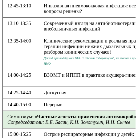
12:45-13:10
Инвазивная пневмококковая инфекция: все 
вопросы решены?
13:10-13:35
Современный взгляд на антибиотикотерап
внебольничных инфекций
13:35-14:00
Клинические рекомендации и реальная пра
терапии инфекций нижних дыхательных пут
разбором клинических случаев)
Доклад при поддержке ООО "Эбботт Лэбораториз", не входит в про
НМО
14.00-14:25
ВЗОМТ и ИППП в практике акушера-гинек
14:25-14:40
Дискуссия
14:40-15:00
Перерыв
Симпозиум:
«Частные аспекты применения антимикробны
Сопредседатели: Е.Е. Басин, К.Н. Золотухин, И.Н. Сычев
15:00-15:25
Острые респираторные инфекции у детей: