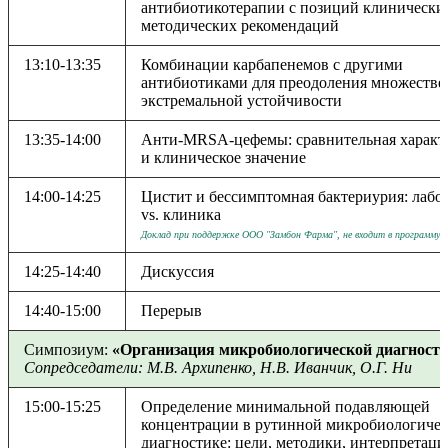
антибиотикотерапии с позиций клинически
методических рекомендаций
13:10-13:35
Комбинации карбапенемов с другими
антибиотиками для преодоления множестве
экстремальной устойчивости
13:35-14:00
Анти-MRSA-цефемы: сравнительная характ
и клиническое значение
14:00-14:25
Цистит и бессимптомная бактериурия: лабо
vs. клиника
Доклад при поддержке ООО "Замбон Фарма", не входит в программу
14:25-14:40
Дискуссия
14:40-15:00
Перерыв
Симпозиум:
«Организация микробиологической диагност
Сопредседатели: М.В. Архипенко, Н.В. Иванчик, О.Г. Ни
15:00-15:25
Определение минимальной подавляющей
концентрации в рутинной микробиологиче
диагностике: цели, методики, интерпретаци