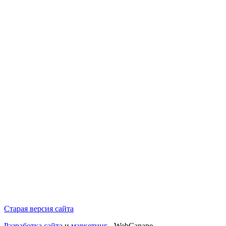
Старая версия сайта
Разработка сайта
и
маркетинг
- WebCanape