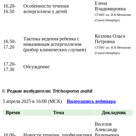
Елена
16.20-
Особенности течения
Владимировна
16.50
аспергиллеза у детей
СГЗМУ им. И.И.Мечникова
(Санкт-Петербург)
Козлова Ольга
Тактика ведения ребенка с
16.50-
Петровна
инвазивным аспергиллезом
17.20
СГЗМУ им. И.И.Мечникова
(разбор клинических случаев)
(Санкт-Петербург)
17.20-
Обсуждение
17.30
Редкие возбудители:
Trichosporon asahii
3 апреля 2025 в 16:00 (МСК)
Видеозапись вебинара
Время
Тема
Докладчик
Веселов
Александр
16.00-
Новости терапии, профилактики
Валерьевич