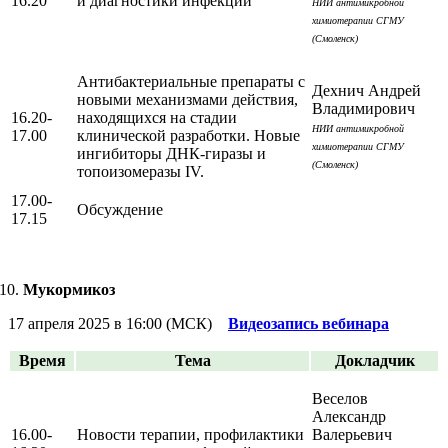
16.20
и диагностики инфекций
НИИ антимикробной
химиотерапии СГМУ
(Смоленск)
Антибактериальные препараты с
Дехнич Андрей
новыми механизмами действия,
Владимирович
16.20-
находящихся на стадии
НИИ антимикробной
17.00
клинической разработки. Новые
химиотерапии СГМУ
ингибиторы ДНК-гиразы и
(Смоленск)
топоизомеразы IV.
17.00-
Обсуждение
17.15
Мукормикоз
17 апреля 2025 в 16:00 (МСК)
Видеозапись вебинара
Время
Тема
Докладчик
Веселов
Александр
16.00-
Новости терапии, профилактики
Валерьевич