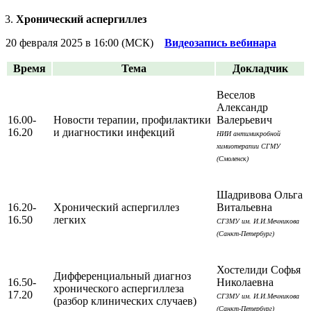
Хронический аспергиллез
20 февраля 2025 в 16:00 (МСК)
Видеозапись вебинара
Время
Тема
Докладчик
Веселов
Александр
16.00-
Новости терапии, профилактики
Валерьевич
16.20
и диагностики инфекций
НИИ антимикробной
химиотерапии СГМУ
(Смоленск)
Шадривова Ольга
16.20-
Хронический аспергиллез
Витальевна
16.50
легких
СГЗМУ им. И.И.Мечникова
(Санкт-Петербург)
Хостелиди Софья
Дифференциальный диагноз
16.50-
Николаевна
хронического аспергиллеза
17.20
СГЗМУ им. И.И.Мечникова
(разбор клинических случаев)
(Санкт-Петербург)