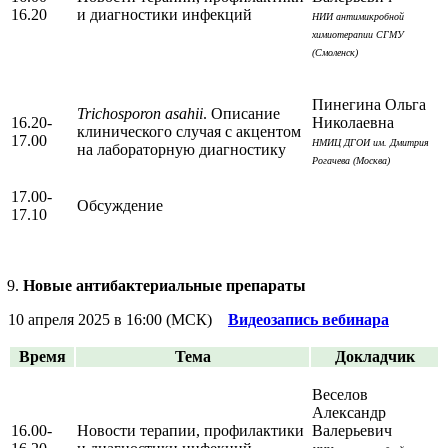
16.20
и диагностики инфекций
НИИ антимикробной
химиотерапии СГМУ
(Смоленск)
Пинегина Ольга
Trichosporon asahii
. Описание
16.20-
Николаевна
клинического случая с акцентом
17.00
НМИЦ ДГОИ им. Дмитрия
на лабораторную диагностику
Рогачева (Москва)
17.00-
Обсуждение
17.10
Новые антибактериальные препараты
10 апреля 2025 в 16:00 (МСК)
Видеозапись вебинара
Время
Тема
Докладчик
Веселов
Александр
16.00-
Новости терапии, профилактики
Валерьевич