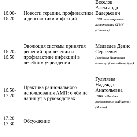
Веселов
Александр
16.00-
Новости терапии, профилактики
Валерьевич
16.20
и диагностики инфекций
НИИ антимикробной
химиотерапии СГМУ
(Смоленск)
Эволюция системы принятия
Медведев Денис
16.20-
решений при лечении и
Сергеевич
16.50
профилактике инфекций в
Городская Покровская
лечебном учреждении
больница (Санкт-Петербург)
Гультяева
Надежда
Практика рационального
16.50-
Анатольевна
использования АМП: о чём не
17.20
НМИЦ «Лечебно-
напишут в руководствах
реабилитационный центр»
(Москва)
17.20-
Обсуждение
17.30