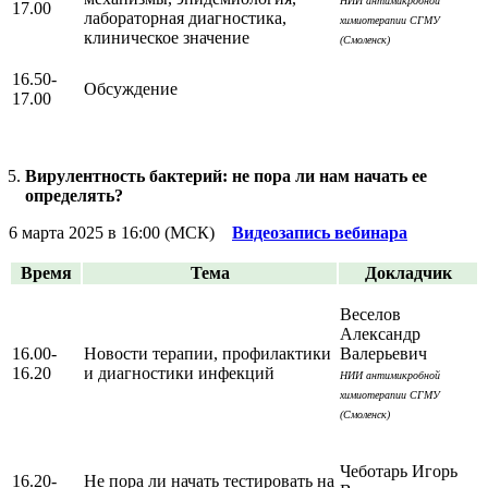
НИИ антимикробной
17.00
лабораторная диагностика,
химиотерапии СГМУ
клиническое значение
(Смоленск)
16.50-
Обсуждение
17.00
Вирулентность бактерий: не пора ли нам начать ее
определять?
6 марта 2025 в 16:00 (МСК)
Видеозапись вебинара
Время
Тема
Докладчик
Веселов
Александр
16.00-
Новости терапии, профилактики
Валерьевич
16.20
и диагностики инфекций
НИИ антимикробной
химиотерапии СГМУ
(Смоленск)
Чеботарь Игорь
16.20-
Не пора ли начать тестировать на