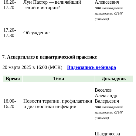
16.20-
Луи Пастер — величайший
Алексеевич
17.20
гений в истории?
НИИ антимикробной
химиотерапии СГМУ
(Смоленск)
17.20-
Обсуждение
17.30
Аспергиллез в педиатрической практике
20 марта 2025 в 16:00 (МСК)
Видеозапись вебинара
Время
Тема
Докладчик
Веселов
Александр
16.00-
Новости терапии, профилактики
Валерьевич
16.20
и диагностики инфекций
НИИ антимикробной
химиотерапии СГМУ
(Смоленск)
Шагдилеева