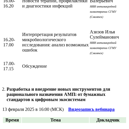
16.00-
Новости терапии, профилактики
Валерьевич
16.20
и диагностики инфекций
НИИ антимикробной
химиотерапии СГМУ
(Смоленск)
Азизов Илья
Интерпретация результатов
Сулейманович
16.20-
микробиологического
НИИ антимикробной
17.00
исследования: анализ возможных
химиотерапии СГМУ
ошибок
(Смоленск)
17.00-
Обсуждение
17.15
Разработка и внедрение новых инструментов для
рационального назначения АМП: от бумажных
стандартов к цифровым экосистемам
13 февраля 2025 в 16:00 (МСК)
Видеозапись вебинара
Время
Тема
Докладчик