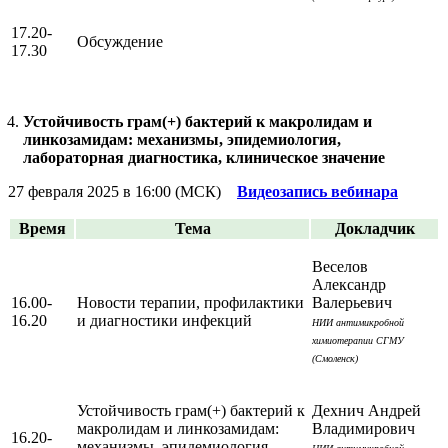
17.20-
Обсуждение
17.30
Устойчивость грам(+) бактерий к макролидам и
линкозамидам: механизмы, эпидемиология,
лабораторная диагностика, клиническое значение
27 февраля 2025 в 16:00 (МСК)
Видеозапись вебинара
Время
Тема
Докладчик
Веселов
Александр
16.00-
Новости терапии, профилактики
Валерьевич
16.20
и диагностики инфекций
НИИ антимикробной
химиотерапии СГМУ
(Смоленск)
Устойчивость грам(+) бактерий к
Дехнич Андрей
макролидам и линкозамидам:
Владимирович
16.20-
механизмы, эпидемиология,