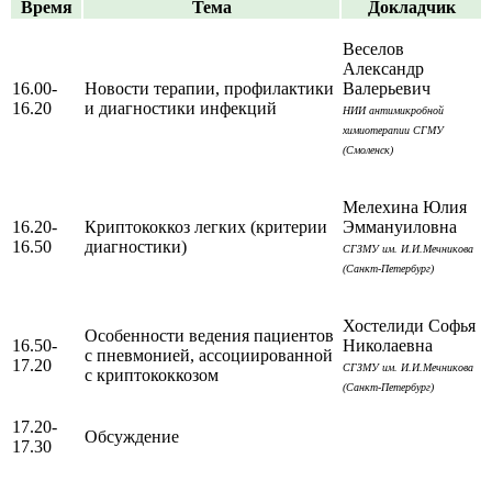
Время
Тема
Докладчик
Веселов
Александр
16.00-
Новости терапии, профилактики
Валерьевич
16.20
и диагностики инфекций
НИИ антимикробной
химиотерапии СГМУ
(Смоленск)
Мелехина Юлия
16.20-
Криптококкоз легких (критерии
Эммануиловна
16.50
диагностики)
СГЗМУ им. И.И.Мечникова
(Санкт-Петербург)
Хостелиди Софья
Особенности ведения пациентов
16.50-
Николаевна
с пневмонией, ассоциированной
17.20
СГЗМУ им. И.И.Мечникова
с криптококкозом
(Санкт-Петербург)
17.20-
Обсуждение
17.30