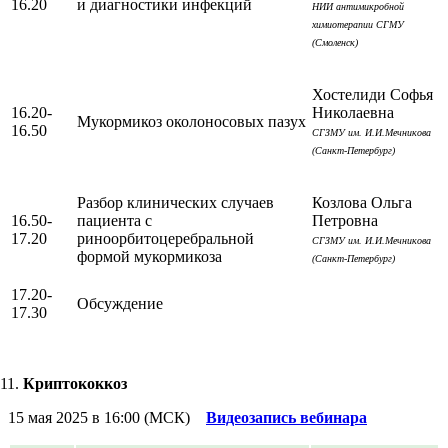
16.20
и диагностики инфекций
НИИ антимикробной
химиотерапии СГМУ
(Смоленск)
Хостелиди Софья
16.20-
Николаевна
Мукормикоз околоносовых пазух
16.50
СГЗМУ им. И.И.Мечникова
(Санкт-Петербург)
Разбор клинических случаев
Козлова Ольга
16.50-
пациента с
Петровна
17.20
риноорбитоцеребральной
СГЗМУ им. И.И.Мечникова
формой мукормикоза
(Санкт-Петербург)
17.20-
Обсуждение
17.30
Криптококкоз
15 мая 2025 в 16:00 (МСК)
Видеозапись вебинара