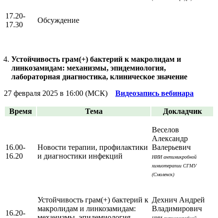
17.20-
Обсуждение
17.30
Устойчивость грам(+) бактерий к макролидам и
линкозамидам: механизмы, эпидемиология,
лабораторная диагностика, клиническое значение
27 февраля 2025 в 16:00 (МСК)
Видеозапись вебинара
Время
Тема
Докладчик
Веселов
Александр
16.00-
Новости терапии, профилактики
Валерьевич
16.20
и диагностики инфекций
НИИ антимикробной
химиотерапии СГМУ
(Смоленск)
Устойчивость грам(+) бактерий к
Дехнич Андрей
макролидам и линкозамидам:
Владимирович
16.20-
механизмы, эпидемиология,