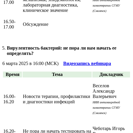
НИИ антимикробной
17.00
лабораторная диагностика,
химиотерапии СГМУ
клиническое значение
(Смоленск)
16.50-
Обсуждение
17.00
Вирулентность бактерий: не пора ли нам начать ее
определять?
6 марта 2025 в 16:00 (МСК)
Видеозапись вебинара
Время
Тема
Докладчик
Веселов
Александр
16.00-
Новости терапии, профилактики
Валерьевич
16.20
и диагностики инфекций
НИИ антимикробной
химиотерапии СГМУ
(Смоленск)
Чеботарь Игорь
16.20-
Не пора ли начать тестировать на