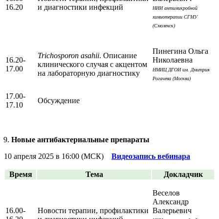
16.20
и диагностики инфекций
НИИ антимикробной
химиотерапии СГМУ
(Смоленск)
Пинегина Ольга
Trichosporon asahii
. Описание
16.20-
Николаевна
клинического случая с акцентом
17.00
НМИЦ ДГОИ им. Дмитрия
на лабораторную диагностику
Рогачева (Москва)
17.00-
Обсуждение
17.10
Новые антибактериальные препараты
10 апреля 2025 в 16:00 (МСК)
Видеозапись вебинара
Время
Тема
Докладчик
Веселов
Александр
16.00-
Новости терапии, профилактики
Валерьевич