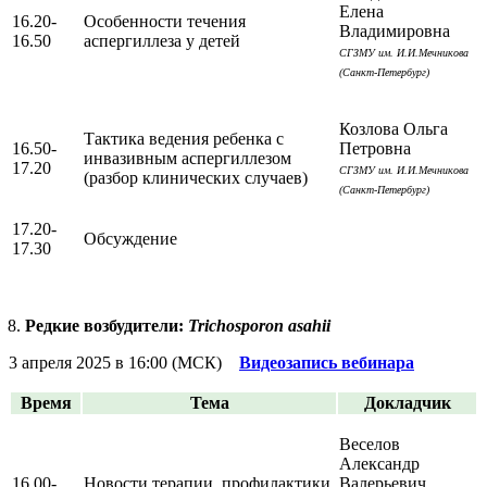
Елена
16.20-
Особенности течения
Владимировна
16.50
аспергиллеза у детей
СГЗМУ им. И.И.Мечникова
(Санкт-Петербург)
Козлова Ольга
Тактика ведения ребенка с
16.50-
Петровна
инвазивным аспергиллезом
17.20
СГЗМУ им. И.И.Мечникова
(разбор клинических случаев)
(Санкт-Петербург)
17.20-
Обсуждение
17.30
Редкие возбудители:
Trichosporon asahii
3 апреля 2025 в 16:00 (МСК)
Видеозапись вебинара
Время
Тема
Докладчик
Веселов
Александр
16.00-
Новости терапии, профилактики
Валерьевич