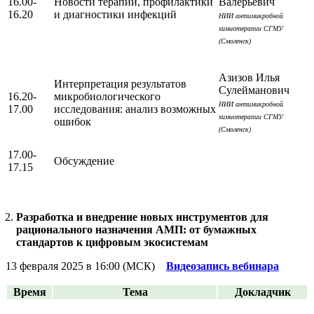
16.00-
Новости терапии, профилактики
Валерьевич
16.20
и диагностики инфекций
НИИ антимикробной
химиотерапии СГМУ
(Смоленск)
Азизов Илья
Интерпретация результатов
Сулейманович
16.20-
микробиологического
НИИ антимикробной
17.00
исследования: анализ возможных
химиотерапии СГМУ
ошибок
(Смоленск)
17.00-
Обсуждение
17.15
Разработка и внедрение новых инструментов для
рационального назначения АМП: от бумажных
стандартов к цифровым экосистемам
13 февраля 2025 в 16:00 (МСК)
Видеозапись вебинара
Время
Тема
Докладчик