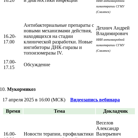
16.20
и диагностики инфекций
НИИ антимикробной
химиотерапии СГМУ
(Смоленск)
Антибактериальные препараты с
Дехнич Андрей
новыми механизмами действия,
Владимирович
16.20-
находящихся на стадии
НИИ антимикробной
17.00
клинической разработки. Новые
химиотерапии СГМУ
ингибиторы ДНК-гиразы и
(Смоленск)
топоизомеразы IV.
17.00-
Обсуждение
17.15
Мукормикоз
17 апреля 2025 в 16:00 (МСК)
Видеозапись вебинара
Время
Тема
Докладчик
Веселов
Александр
16.00-
Новости терапии, профилактики
Валерьевич