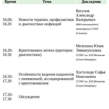
Время
Тема
Докладчик
Веселов
Александр
16.00-
Новости терапии, профилактики
Валерьевич
16.20
и диагностики инфекций
НИИ антимикробной
химиотерапии СГМУ
(Смоленск)
Мелехина Юлия
16.20-
Криптококкоз легких (критерии
Эммануиловна
16.50
диагностики)
СГЗМУ им. И.И.Мечникова
(Санкт-Петербург)
Хостелиди Софья
Особенности ведения пациентов
16.50-
Николаевна
с пневмонией, ассоциированной
17.20
СГЗМУ им. И.И.Мечникова
с криптококкозом
(Санкт-Петербург)
17.20-
Обсуждение
17.30