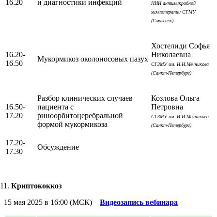
16.20
и диагностики инфекций
НИИ антимикробной
химиотерапии СГМУ
(Смоленск)
Хостелиди Софья
16.20-
Николаевна
Мукормикоз околоносовых пазух
16.50
СГЗМУ им. И.И.Мечникова
(Санкт-Петербург)
Разбор клинических случаев
Козлова Ольга
16.50-
пациента с
Петровна
17.20
риноорбитоцеребральной
СГЗМУ им. И.И.Мечникова
формой мукормикоза
(Санкт-Петербург)
17.20-
Обсуждение
17.30
Криптококкоз
15 мая 2025 в 16:00 (МСК)
Видеозапись вебинара