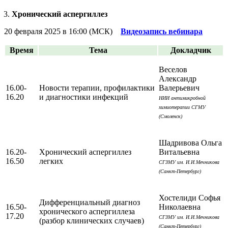
Хронический аспергиллез
20 февраля 2025 в 16:00 (МСК)
Видеозапись вебинара
Время
Тема
Докладчик
Веселов
Александр
16.00-
Новости терапии, профилактики
Валерьевич
16.20
и диагностики инфекций
НИИ антимикробной
химиотерапии СГМУ
(Смоленск)
Шадривова Ольга
16.20-
Хронический аспергиллез
Витальевна
16.50
легких
СГЗМУ им. И.И.Мечникова
(Санкт-Петербург)
Хостелиди Софья
Дифференциальный диагноз
16.50-
Николаевна
хронического аспергиллеза
17.20
СГЗМУ им. И.И.Мечникова
(разбор клинических случаев)
(Санкт-Петербург)