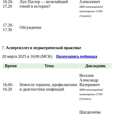
16.20-
Луи Пастер — величайший
Алексеевич
17.20
гений в истории?
НИИ антимикробной
химиотерапии СГМУ
(Смоленск)
17.20-
Обсуждение
17.30
Аспергиллез в педиатрической практике
20 марта 2025 в 16:00 (МСК)
Видеозапись вебинара
Время
Тема
Докладчик
Веселов
Александр
16.00-
Новости терапии, профилактики
Валерьевич
16.20
и диагностики инфекций
НИИ антимикробной
химиотерапии СГМУ
(Смоленск)
Шагдилеева