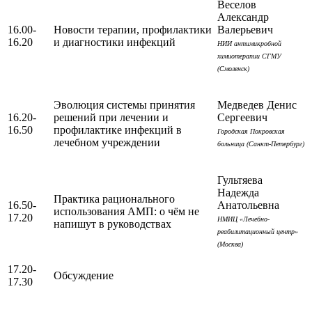
Веселов
Александр
16.00-
Новости терапии, профилактики
Валерьевич
16.20
и диагностики инфекций
НИИ антимикробной
химиотерапии СГМУ
(Смоленск)
Эволюция системы принятия
Медведев Денис
16.20-
решений при лечении и
Сергеевич
16.50
профилактике инфекций в
Городская Покровская
лечебном учреждении
больница (Санкт-Петербург)
Гультяева
Надежда
Практика рационального
16.50-
Анатольевна
использования АМП: о чём не
17.20
НМИЦ «Лечебно-
напишут в руководствах
реабилитационный центр»
(Москва)
17.20-
Обсуждение
17.30