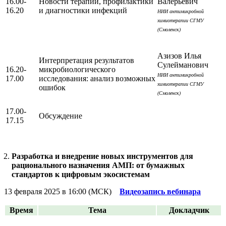
16.00-
Новости терапии, профилактики
Валерьевич
16.20
и диагностики инфекций
НИИ антимикробной
химиотерапии СГМУ
(Смоленск)
Азизов Илья
Интерпретация результатов
Сулейманович
16.20-
микробиологического
НИИ антимикробной
17.00
исследования: анализ возможных
химиотерапии СГМУ
ошибок
(Смоленск)
17.00-
Обсуждение
17.15
Разработка и внедрение новых инструментов для
рационального назначения АМП: от бумажных
стандартов к цифровым экосистемам
13 февраля 2025 в 16:00 (МСК)
Видеозапись вебинара
Время
Тема
Докладчик