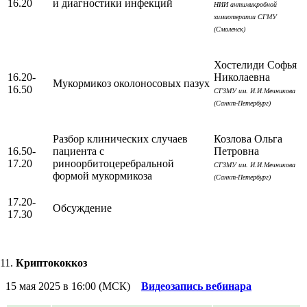
16.20
и диагностики инфекций
НИИ антимикробной
химиотерапии СГМУ
(Смоленск)
Хостелиди Софья
16.20-
Николаевна
Мукормикоз околоносовых пазух
16.50
СГЗМУ им. И.И.Мечникова
(Санкт-Петербург)
Разбор клинических случаев
Козлова Ольга
16.50-
пациента с
Петровна
17.20
риноорбитоцеребральной
СГЗМУ им. И.И.Мечникова
формой мукормикоза
(Санкт-Петербург)
17.20-
Обсуждение
17.30
Криптококкоз
15 мая 2025 в 16:00 (МСК)
Видеозапись вебинара