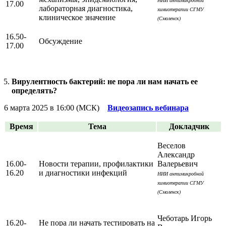
НИИ антимикробной
17.00
лабораторная диагностика,
химиотерапии СГМУ
клиническое значение
(Смоленск)
16.50-
Обсуждение
17.00
Вирулентность бактерий: не пора ли нам начать ее
определять?
6 марта 2025 в 16:00 (МСК)
Видеозапись вебинара
Время
Тема
Докладчик
Веселов
Александр
16.00-
Новости терапии, профилактики
Валерьевич
16.20
и диагностики инфекций
НИИ антимикробной
химиотерапии СГМУ
(Смоленск)
Чеботарь Игорь
16.20-
Не пора ли начать тестировать на