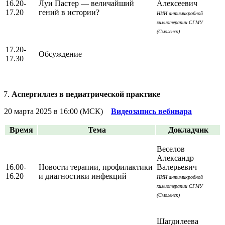
16.20-
Луи Пастер — величайший
Алексеевич
17.20
гений в истории?
НИИ антимикробной
химиотерапии СГМУ
(Смоленск)
17.20-
Обсуждение
17.30
Аспергиллез в педиатрической практике
20 марта 2025 в 16:00 (МСК)
Видеозапись вебинара
Время
Тема
Докладчик
Веселов
Александр
16.00-
Новости терапии, профилактики
Валерьевич
16.20
и диагностики инфекций
НИИ антимикробной
химиотерапии СГМУ
(Смоленск)
Шагдилеева