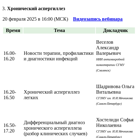
Хронический аспергиллез
20 февраля 2025 в 16:00 (МСК)
Видеозапись вебинара
Время
Тема
Докладчик
Веселов
Александр
16.00-
Новости терапии, профилактики
Валерьевич
16.20
и диагностики инфекций
НИИ антимикробной
химиотерапии СГМУ
(Смоленск)
Шадривова Ольга
16.20-
Хронический аспергиллез
Витальевна
16.50
легких
СГЗМУ им. И.И.Мечникова
(Санкт-Петербург)
Хостелиди Софья
Дифференциальный диагноз
16.50-
Николаевна
хронического аспергиллеза
17.20
СГЗМУ им. И.И.Мечникова
(разбор клинических случаев)
(Санкт-Петербург)