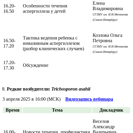
Елена
16.20-
Особенности течения
Владимировна
16.50
аспергиллеза у детей
СГЗМУ им. И.И.Мечникова
(Санкт-Петербург)
Козлова Ольга
Тактика ведения ребенка с
16.50-
Петровна
инвазивным аспергиллезом
17.20
СГЗМУ им. И.И.Мечникова
(разбор клинических случаев)
(Санкт-Петербург)
17.20-
Обсуждение
17.30
Редкие возбудители:
Trichosporon asahii
3 апреля 2025 в 16:00 (МСК)
Видеозапись вебинара
Время
Тема
Докладчик
Веселов
Александр
16.00-
Новости терапии, профилактики
Валерьевич