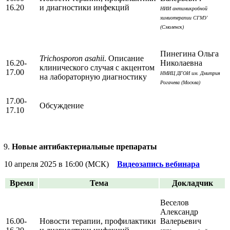
16.20
и диагностики инфекций
НИИ антимикробной
химиотерапии СГМУ
(Смоленск)
Пинегина Ольга
Trichosporon asahii
. Описание
16.20-
Николаевна
клинического случая с акцентом
17.00
НМИЦ ДГОИ им. Дмитрия
на лабораторную диагностику
Рогачева (Москва)
17.00-
Обсуждение
17.10
Новые антибактериальные препараты
10 апреля 2025 в 16:00 (МСК)
Видеозапись вебинара
Время
Тема
Докладчик
Веселов
Александр
16.00-
Новости терапии, профилактики
Валерьевич