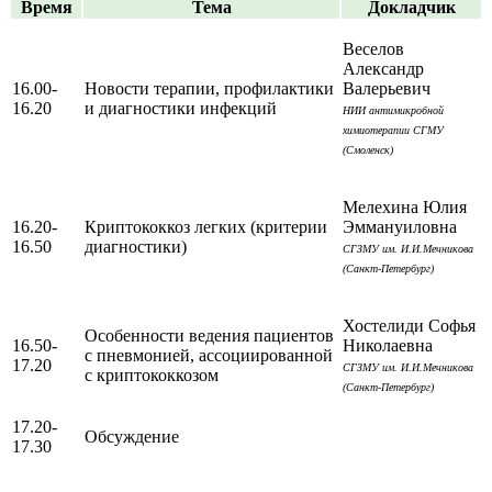
Время
Тема
Докладчик
Веселов
Александр
16.00-
Новости терапии, профилактики
Валерьевич
16.20
и диагностики инфекций
НИИ антимикробной
химиотерапии СГМУ
(Смоленск)
Мелехина Юлия
16.20-
Криптококкоз легких (критерии
Эммануиловна
16.50
диагностики)
СГЗМУ им. И.И.Мечникова
(Санкт-Петербург)
Хостелиди Софья
Особенности ведения пациентов
16.50-
Николаевна
с пневмонией, ассоциированной
17.20
СГЗМУ им. И.И.Мечникова
с криптококкозом
(Санкт-Петербург)
17.20-
Обсуждение
17.30