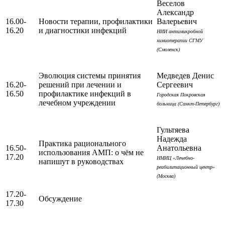
Веселов
Александр
16.00-
Новости терапии, профилактики
Валерьевич
16.20
и диагностики инфекций
НИИ антимикробной
химиотерапии СГМУ
(Смоленск)
Эволюция системы принятия
Медведев Денис
16.20-
решений при лечении и
Сергеевич
16.50
профилактике инфекций в
Городская Покровская
лечебном учреждении
больница (Санкт-Петербург)
Гультяева
Надежда
Практика рационального
16.50-
Анатольевна
использования АМП: о чём не
17.20
НМИЦ «Лечебно-
напишут в руководствах
реабилитационный центр»
(Москва)
17.20-
Обсуждение
17.30