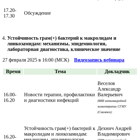
17.20-
Обсуждение
17.30
Устойчивость грам(+) бактерий к макролидам и
линкозамидам: механизмы, эпидемиология,
лабораторная диагностика, клиническое значение
27 февраля 2025 в 16:00 (МСК)
Видеозапись вебинара
Время
Тема
Докладчик
Веселов
Александр
16.00-
Новости терапии, профилактики
Валерьевич
16.20
и диагностики инфекций
НИИ антимикробной
химиотерапии СГМУ
(Смоленск)
Устойчивость грам(+) бактерий к
Дехнич Андрей
макролидам и линкозамидам:
Владимирович
16.20-
механизмы, эпидемиология,