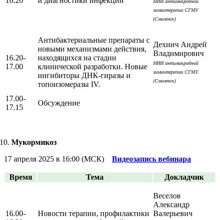
16.20
и диагностики инфекций
НИИ антимикробной
химиотерапии СГМУ
(Смоленск)
Антибактериальные препараты с
Дехнич Андрей
новыми механизмами действия,
Владимирович
16.20-
находящихся на стадии
НИИ антимикробной
17.00
клинической разработки. Новые
химиотерапии СГМУ
ингибиторы ДНК-гиразы и
(Смоленск)
топоизомеразы IV.
17.00-
Обсуждение
17.15
Мукормикоз
17 апреля 2025 в 16:00 (МСК)
Видеозапись вебинара
Время
Тема
Докладчик
Веселов
Александр
16.00-
Новости терапии, профилактики
Валерьевич