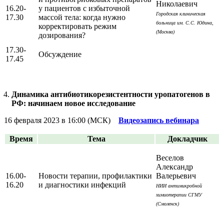
Николаевич
16.20-
у пациентов с избыточной
Городская клиническая
17.30
массой тела: когда нужно
больница им. С.С. Юдина,
корректировать режим
(Москва)
дозирования?
17.30-
Обсуждение
17.45
Динамика антибиотикорезистентности уропатогенов в
РФ: начинаем новое исследование
16 февраля 2023 в 16:00 (МСК)
Видеозапись вебинара
Время
Тема
Докладчик
Веселов
Александр
16.00-
Новости терапии, профилактики
Валерьевич
16.20
и диагностики инфекций
НИИ антимикробной
химиотерапии СГМУ
(Смоленск)