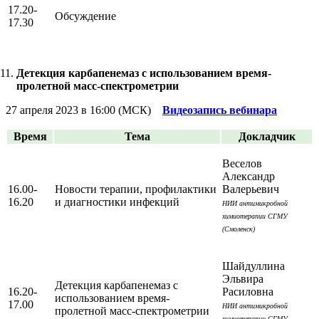
17.20-
Обсуждение
17.30
Детекция карбапенемаз с использованием время-
пролетной масс-спектрометрии
27 апреля 2023 в 16:00 (МСК)
Видеозапись вебинара
Время
Тема
Докладчик
Веселов
Александр
16.00-
Новости терапии, профилактики
Валерьевич
16.20
и диагностики инфекций
НИИ антимикробной
химиотерапии СГМУ
(Смоленск)
Шайдуллина
Эльвира
Детекция карбапенемаз с
16.20-
Расиловна
использованием время-
17.00
НИИ антимикробной
пролетной масс-спектрометрии
химиотерапии СГМУ