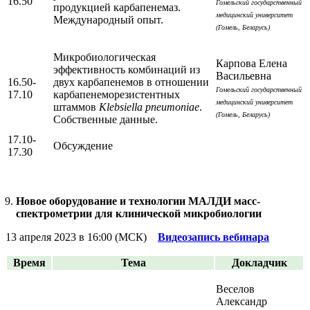
16.50
Гомельский государственный
продукцией карбапенемаз.
медицинский университет
Международный опыт.
(Гомель, Беларусь)
Микробиологическая
Карпова Елена
эффективность комбинаций из
Васильевна
16.50-
двух карбапенемов в отношении
Гомельский государственный
17.10
карбапенеморезистентных
медицинский университет
штаммов
Klebsiella pneumoniae
.
(Гомель, Беларусь)
Собственные данные.
17.10-
Обсуждение
17.30
Новое оборудование и технологии МАЛДИ масс-
спектрометрии для клинической микробиологии
13 апреля 2023 в 16:00 (МСК)
Видеозапись вебинара
Время
Тема
Докладчик
Веселов
Александр