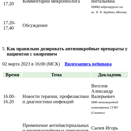
Комментарий микробиолога
Витальевна
17.20
НМИЦ нейрохирургии им.
ак. Н. Н. Бурденко (Москва)
17.20-
Обсуждение
17.40
Как правильно дозировать антимикробные препараты у
пациентов с ожирением
02 марта 2023 в 16:00 (МСК)
Видеозапись вебинара
Время
Тема
Докладчик
Веселов
Александр
16.00-
Новости терапии, профилактики
Валерьевич
16.20
и диагностики инфекций
НИИ антимикробной
химиотерапии СГМУ
(Смоленск)
Применение антибактериальных
Сычев Игорь
и противогрибковых препаратов