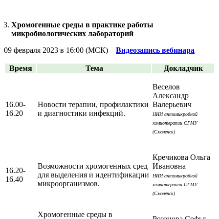
Хромогенные среды в практике работы
микробиологических лабораторий
09 февраля 2023 в 16:00 (МСК)
Видеозапись вебинара
Время
Тема
Докладчик
Веселов
Александр
16.00-
Новости терапии, профилактики
Валерьевич
16.20
и диагностики инфекций.
НИИ антимикробной
химиотерапии СГМУ
(Смоленск)
Кречикова Ольга
Возможности хромогенных сред
Ивановна
16.20-
для выделения и идентификации
НИИ антимикробной
16.40
микроорганизмов.
химиотерапии СГМУ
(Смоленск)
Хромогенные среды в
Розанова Софья