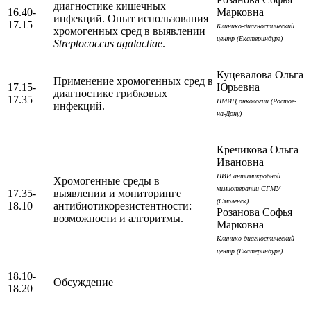
диагностике кишечных
16.40-
Марковна
инфекций. Опыт использования
17.15
Клинико-диагностический
хромогенных сред в выявлении
центр (Екатеринбург)
Streptococcus agalactiae
.
Куцевалова Ольга
Применение хромогенных сред в
17.15-
Юрьевна
диагностике грибковых
17.35
НМИЦ онкологии (Ростов-
инфекций.
на-Дону)
Кречикова Ольга
Ивановна
НИИ антимикробной
Хромогенные среды в
химиотерапии СГМУ
17.35-
выявлении и мониторинге
(Смоленск)
18.10
антибиотикорезистентности:
Розанова Софья
возможности и алгоритмы.
Марковна
Клинико-диагностический
центр (Екатеринбург)
18.10-
Обсуждение
18.20