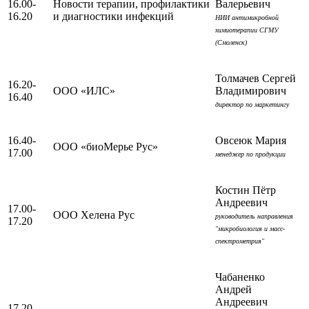
16.00-
Новости терапии, профилактики
Валерьевич
16.20
и диагностики инфекций
НИИ антимикробной
химиотерапии СГМУ
(Смоленск)
Толмачев Сергей
16.20-
ООО «ИЛС»
Владимирович
16.40
директор по маркетингу
16.40-
Овсеюк Мария
ООО «биоМерье Рус»
17.00
менеджер по продукции
Костин Пётр
Андреевич
17.00-
OOO Хелена Рус
руководитель направления
17.20
"микробиология и масс-
спектрометрия"
Чабаненко
Андрей
Андреевич
17.20-