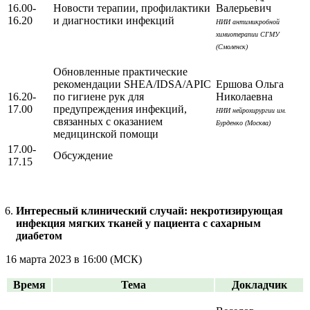
16.00-
Новости терапии, профилактики
Валерьевич
16.20
и диагностики инфекций
НИИ антимикробной
химиотерапии СГМУ
(Смоленск)
Обновленные практические
рекомендации SHEA/IDSA/APIC
Ершова Ольга
16.20-
по гигиене рук для
Николаевна
17.00
предупреждения инфекций,
НИИ нейрохирургии им.
связанных с оказанием
Бурденко (Москва)
медицинской помощи
17.00-
Обсуждение
17.15
Интересный клинический случай: некротизирующая
инфекция мягких тканей у пациента с сахарным
диабетом
16 марта 2023 в 16:00 (МСК)
Время
Тема
Докладчик