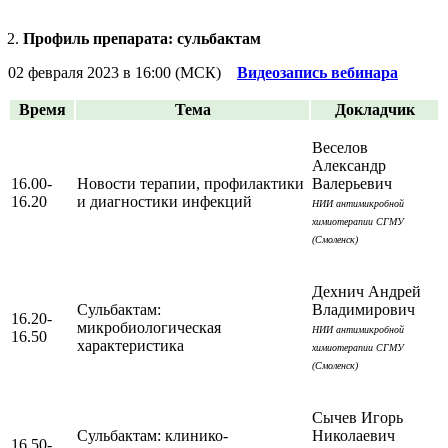
Профиль препарата: сульбактам
02 февраля 2023 в 16:00 (МСК)
Видеозапись вебинара
Время
Тема
Докладчик
Веселов
Александр
16.00-
Новости терапии, профилактики
Валерьевич
16.20
и диагностики инфекций
НИИ антимикробной
химиотерапии СГМУ
(Смоленск)
Дехнич Андрей
Сульбактам:
Владимирович
16.20-
микробиологическая
НИИ антимикробной
16.50
характеристика
химиотерапии СГМУ
(Смоленск)
Сычев Игорь
Сульбактам: клинико-
Николаевич
16.50-