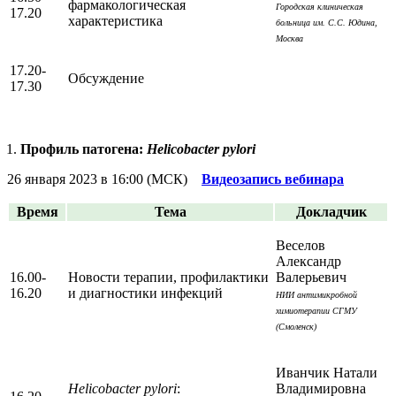
фармакологическая
Городская клиническая
17.20
характеристика
больница им. С.С. Юдина,
Москва
17.20-
Обсуждение
17.30
Профиль патогена:
Helicobacter pylori
26 января 2023 в 16:00 (МСК)
Видеозапись вебинара
Время
Тема
Докладчик
Веселов
Александр
16.00-
Новости терапии, профилактики
Валерьевич
16.20
и диагностики инфекций
НИИ антимикробной
химиотерапии СГМУ
(Смоленск)
Иванчик Натали
Helicobacter pylori
:
Владимировна