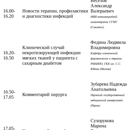
Веселов
Александр
16.00-
Новости терапии, профилактики
Валерьевич
16.20
и диагностики инфекций
НИИ антимикробной
химиотерапии СГМУ
(Смоленск)
Федина Людмила
Клинический случай
Владимировна
16.20-
некротизирующей инфекции
Кафедра клинической
16.50
мягких тканей у пациента с
фармакологии и терапии
сахарным диабетом
РМАНПО; ГКБ им. С.С.
Юдина (Москва)
Зубарева Надежда
Анатольевна
16.50-
Комментарий хирурга
Пермский государственный
17.05
медицинский университет
(Пермь)
Сухорукова
Марина
17.05-