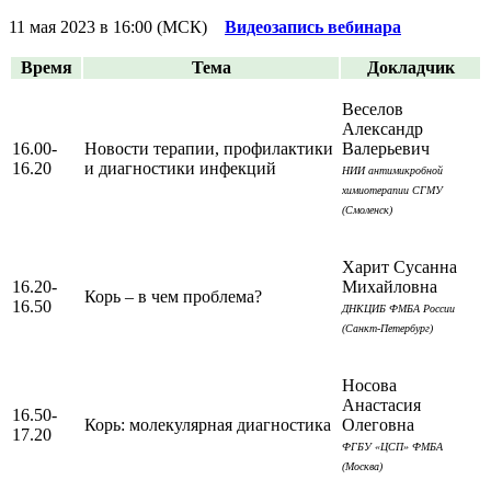
11 мая 2023 в 16:00 (МСК)
Видеозапись вебинара
Время
Тема
Докладчик
Веселов
Александр
16.00-
Новости терапии, профилактики
Валерьевич
16.20
и диагностики инфекций
НИИ антимикробной
химиотерапии СГМУ
(Смоленск)
Харит Сусанна
16.20-
Михайловна
Корь – в чем проблема?
16.50
ДНКЦИБ ФМБА России
(Санкт-Петербург)
Носова
Анастасия
16.50-
Корь: молекулярная диагностика
Олеговна
17.20
ФГБУ «ЦСП» ФМБА
(Москва)