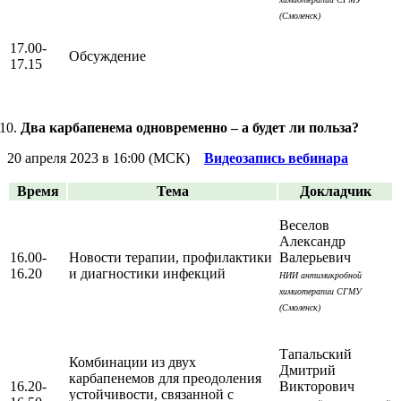
(Смоленск)
17.00-
Обсуждение
17.15
Два карбапенема одновременно – а будет ли польза?
20 апреля 2023 в 16:00 (МСК)
Видеозапись вебинара
Время
Тема
Докладчик
Веселов
Александр
16.00-
Новости терапии, профилактики
Валерьевич
16.20
и диагностики инфекций
НИИ антимикробной
химиотерапии СГМУ
(Смоленск)
Тапальский
Комбинации из двух
Дмитрий
карбапенемов для преодоления
16.20-
Викторович
устойчивости, связанной с