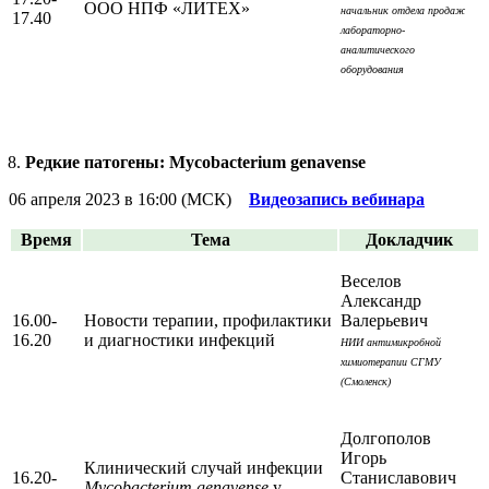
ООО НПФ «ЛИТЕХ»
начальник отдела продаж
17.40
лабораторно-
аналитического
оборудования
Редкие патогены: Mycobacterium genavense
06 апреля 2023 в 16:00 (МСК)
Видеозапись вебинара
Время
Тема
Докладчик
Веселов
Александр
16.00-
Новости терапии, профилактики
Валерьевич
16.20
и диагностики инфекций
НИИ антимикробной
химиотерапии СГМУ
(Смоленск)
Долгополов
Игорь
Клинический случай инфекции
16.20-
Станиславович
Mycobacterium genavense
у