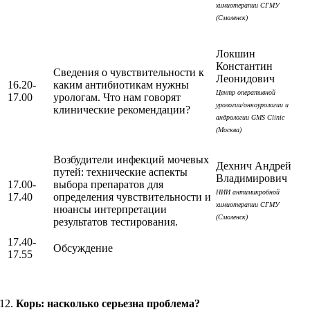
химиотерапии СГМУ
(Смоленск)
Локшин
Константин
Сведения о чувствительности к
Леонидович
16.20-
каким антибиотикам нужны
Центр оперативной
17.00
урологам. Что нам говорят
урологии/онкоурологии и
клинические рекомендации?
андрологии GMS Clinic
(Москва)
Возбудители инфекций мочевых
Дехнич Андрей
путей: технические аспекты
Владимирович
17.00-
выбора препаратов для
НИИ антимикробной
17.40
определения чувствительности и
химиотерапии СГМУ
нюансы интерпретации
(Смоленск)
результатов тестирования.
17.40-
Обсуждение
17.55
Корь: насколько серьезна проблема?