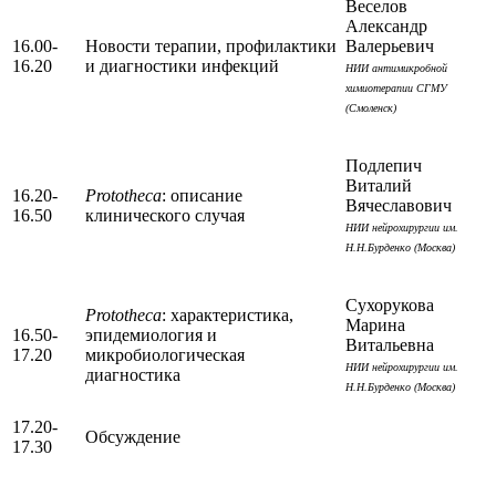
Веселов
Александр
16.00-
Новости терапии, профилактики
Валерьевич
16.20
и диагностики инфекций
НИИ антимикробной
химиотерапии СГМУ
(Смоленск)
Подлепич
Виталий
16.20-
Prototheca
: описание
Вячеславович
16.50
клинического случая
НИИ нейрохирургии им.
Н.Н.Бурденко (Москва)
Сухорукова
Prototheca
: характеристика,
Марина
16.50-
эпидемиология и
Витальевна
17.20
микробиологическая
НИИ нейрохирургии им.
диагностика
Н.Н.Бурденко (Москва)
17.20-
Обсуждение
17.30