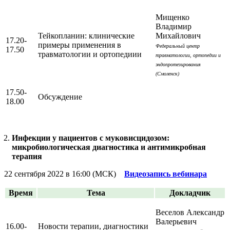
Мищенко
Владимир
Тейкопланин: клинические
Михайлович
17.20-
примеры применения в
Федеральный центр
17.50
травматологии и ортопедиии
травматологии, ортопедии и
эндопротезирования
(Смоленск)
17.50-
Обсуждение
18.00
Инфекции у пациентов с муковисцидозом:
микробиологическая диагностика и антимикробная
терапия
22 сентября 2022 в 16:00 (МСК)
Видеозапись вебинара
Время
Тема
Докладчик
Веселов Александр
Валерьевич
16.00-
Новости терапии, диагностики