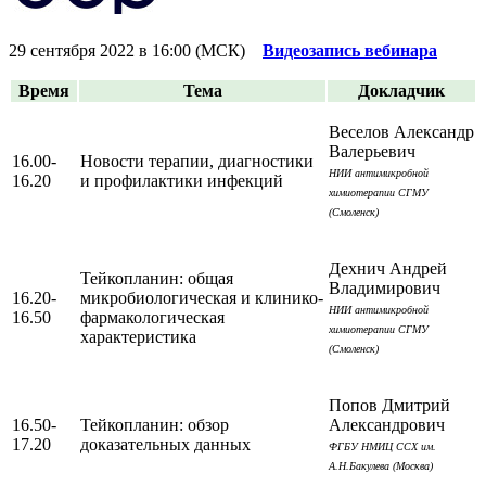
29 сентября 2022 в 16:00 (МСК)
Видеозапись вебинара
Время
Тема
Докладчик
Веселов Александр
Валерьевич
16.00-
Новости терапии, диагностики
НИИ антимикробной
16.20
и профилактики инфекций
химиотерапии СГМУ
(Смоленск)
Дехнич Андрей
Тейкопланин: общая
Владимирович
16.20-
микробиологическая и клинико-
НИИ антимикробной
16.50
фармакологическая
химиотерапии СГМУ
характеристика
(Смоленск)
Попов Дмитрий
16.50-
Тейкопланин: обзор
Александрович
17.20
доказательных данных
ФГБУ НМИЦ ССХ им.
А.Н.Бакулева (Москва)