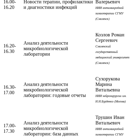
16.00-
Новости терапии, профилактики
Валерьевич
16.20
и диагностики инфекций
НИИ антимикробной
химиотерапии СГМУ
(Смоленск)
Козлов Роман
Сергеевич
Анализ деятельности
16.20-
Смоленский
микробиологической
16.30
государственный
лаборатории
медицинский университет
(Смоленск)
Сухорукова
Анализ деятельности
Марина
16.30-
микробиологической
Витальевна
17.00
лаборатории: годовые отчеты
НИИ нейрохирургии им.
Н.Н.Бурденко (Москва)
Трушин Иван
Анализ деятельности
Витальевич
17.00-
микробиологической
НИИ антимикробной
17.30
лаборатории: база данных
химиотерапии СГМУ