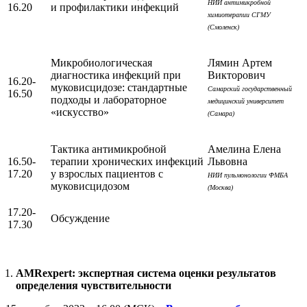
НИИ антимикробной
16.20
и профилактики инфекций
химиотерапии СГМУ
(Смоленск)
Микробиологическая
Лямин Артем
диагностика инфекций при
Викторович
16.20-
муковисцидозе: стандартные
Самарский государственный
16.50
подходы и лабораторное
медицинский университет
«искусство»
(Самара)
Тактика антимикробной
Амелина Елена
16.50-
терапии хронических инфекций
Львовна
17.20
у взрослых пациентов с
НИИ пульмонологии ФМБА
муковисцидозом
(Москва)
17.20-
Обсуждение
17.30
AMRexpert: экспертная система оценки результатов
определения чувствительности