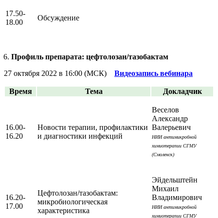
17.50-
Обсуждение
18.00
Профиль препарата: цефтолозан/тазобактам
27 октября 2022 в 16:00 (МСК)
Видеозапись вебинара
Время
Тема
Докладчик
Веселов
Александр
16.00-
Новости терапии, профилактики
Валерьевич
16.20
и диагностики инфекций
НИИ антимикробной
химиотерапии СГМУ
(Смоленск)
Эйдельштейн
Михаил
Цефтолозан/тазобактам:
16.20-
Владимирович
микробиологическая
17.00
НИИ антимикробной
характеристика
химиотерапии СГМУ