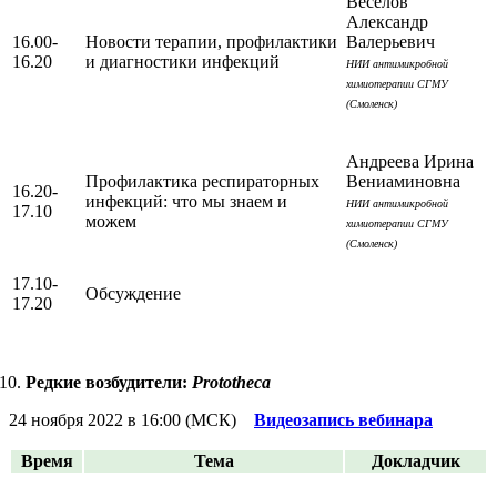
Веселов
Александр
16.00-
Новости терапии, профилактики
Валерьевич
16.20
и диагностики инфекций
НИИ антимикробной
химиотерапии СГМУ
(Смоленск)
Андреева Ирина
Профилактика респираторных
Вениаминовна
16.20-
инфекций: что мы знаем и
НИИ антимикробной
17.10
можем
химиотерапии СГМУ
(Смоленск)
17.10-
Обсуждение
17.20
Редкие возбудители:
Prototheca
24 ноября 2022 в 16:00 (МСК)
Видеозапись вебинара
Время
Тема
Докладчик