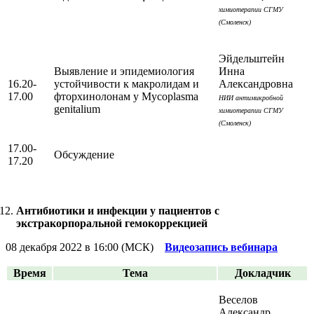
химиотерапии СГМУ
(Смоленск)
Эйдельштейн
Выявление и эпидемиология
Инна
16.20-
устойчивости к макролидам и
Александровна
17.00
фторхинолонам у Mycoplasma
НИИ антимикробной
genitalium
химиотерапии СГМУ
(Смоленск)
17.00-
Обсуждение
17.20
Антибиотики и инфекции у пациентов с
экстракорпоральной гемокоррекцией
08 декабря 2022 в 16:00 (МСК)
Видеозапись вебинара
Время
Тема
Докладчик
Веселов
Александр