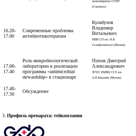
химиотерапии СГМУ
(Смоленск)
Кулабухов
Владимир
16.20-
Современные проблемы
Витальевич
17.00
антибиотикотерапии
НИИ СП им. Н.В.
Склифосовского (Москва)
Роль микробиологической
Попов Дмитрий
17.00-
лаборатории в реализации
Александрович
17.40
программы «antimicrobial
ФГБУ НМИЦ ССХ им.
stewardship» в стационаре
А.Н.Бакулева (Москва)
17.40-
Обсуждение
17.50
Профиль препарата: тейкопланин