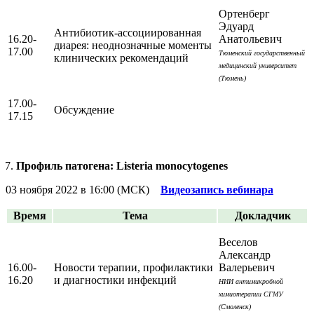
Ортенберг
Эдуард
Антибиотик-ассоциированная
16.20-
Анатольевич
диарея: неоднозначные моменты
17.00
Тюменский государственный
клинических рекомендаций
медицинский университет
(Тюмень)
17.00-
Обсуждение
17.15
Профиль патогена: Listeria monocytogenes
03 ноября 2022 в 16:00 (МСК)
Видеозапись вебинара
Время
Тема
Докладчик
Веселов
Александр
16.00-
Новости терапии, профилактики
Валерьевич
16.20
и диагностики инфекций
НИИ антимикробной
химиотерапии СГМУ
(Смоленск)