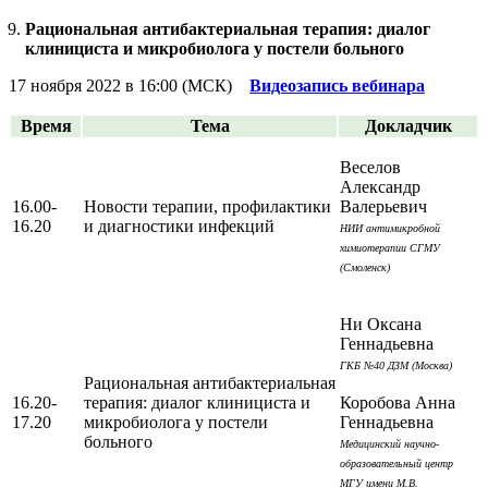
Рациональная антибактериальная терапия: диалог
клинициста и микробиолога у постели больного
17 ноября 2022 в 16:00 (МСК)
Видеозапись вебинара
Время
Тема
Докладчик
Веселов
Александр
16.00-
Новости терапии, профилактики
Валерьевич
16.20
и диагностики инфекций
НИИ антимикробной
химиотерапии СГМУ
(Смоленск)
Ни Оксана
Геннадьевна
ГКБ №40 ДЗМ (Москва)
Рациональная антибактериальная
16.20-
терапия: диалог клинициста и
Коробова Анна
17.20
микробиолога у постели
Геннадьевна
больного
Медицинский научно-
образовательный центр
МГУ имени М.В.