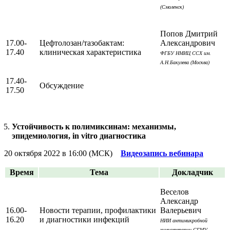
(Смоленск)
Попов Дмитрий
17.00-
Цефтолозан/тазобактам:
Александрович
17.40
клиническая характеристика
ФГБУ НМИЦ ССХ им.
А.Н.Бакулева (Москва)
17.40-
Обсуждение
17.50
Устойчивость к полимиксинам: механизмы,
эпидемиология, in vitro диагностика
20 октября 2022 в 16:00 (МСК)
Видеозапись вебинара
Время
Тема
Докладчик
Веселов
Александр
16.00-
Новости терапии, профилактики
Валерьевич
16.20
и диагностики инфекций
НИИ антимикробной
химиотерапии СГМУ