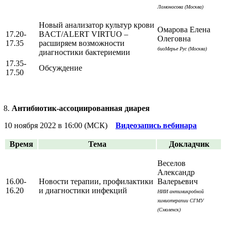
Ломоносова (Москва)
Новый анализатор культур крови
Омарова Елена
17.20-
BACT/ALERT VIRTUO –
Олеговна
17.35
расширяем возможности
биоМерье Рус (Москва)
диагностики бактериемии
17.35-
Обсуждение
17.50
Антибиотик-ассоциированная диарея
10 ноября 2022 в 16:00 (МСК)
Видеозапись вебинара
Время
Тема
Докладчик
Веселов
Александр
16.00-
Новости терапии, профилактики
Валерьевич
16.20
и диагностики инфекций
НИИ антимикробной
химиотерапии СГМУ
(Смоленск)