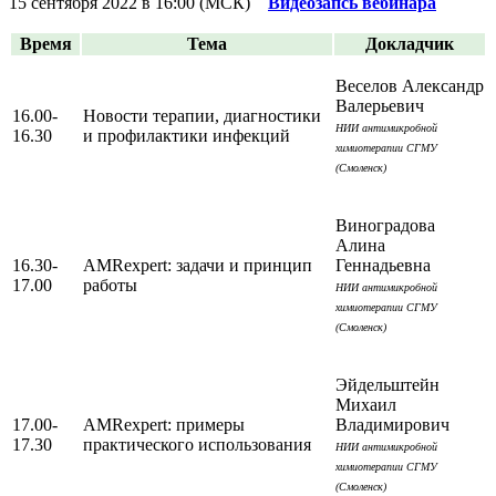
15 сентября 2022 в 16:00 (МСК)
Видеозапсь вебинара
Время
Тема
Докладчик
Веселов Александр
Валерьевич
16.00-
Новости терапии, диагностики
НИИ антимикробной
16.30
и профилактики инфекций
химиотерапии СГМУ
(Смоленск)
Виноградова
Алина
16.30-
AMRexpert: задачи и принцип
Геннадьевна
17.00
работы
НИИ антимикробной
химиотерапии СГМУ
(Смоленск)
Эйдельштейн
Михаил
17.00-
AMRexpert: примеры
Владимирович
17.30
практического использования
НИИ антимикробной
химиотерапии СГМУ
(Смоленск)