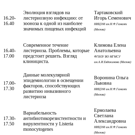
Эволюция взглядов на
Тартаковский
16.20-
листериозную инфекцию: от
Игорь Семенович
16.40
зооноза к одной из наиболее
НИЦЭМ им.Н.Ф.Гамалеи
значимых пищевых инфекций
(Москва)
Современное течение
Климова Елена
16.40-
листериоза. Проблемы, которые
Анатольевна
17.00
предстоит решить. Взгляд
ФГБОУ ВО МГМСУ
клинициста.
им.А.И.Евдокимова (Москва)
Данные молекулярной
Воронина Ольга
эпидемиологии в освещении
17.00-
Львовна
факторов, способствующих
17.30
НИЦЭМ им.Н.Ф.Гамалеи
развитию инвазивного
(Москва)
листериоза
Ермолаева
Вариабельность
Светлана
17.30-
антибиотикорезистентности и
Александровна
17.50
вирулентности у Listeria
НИЦЭМ им.Н.Ф.Гамалеи
monocytogenes
(Москва)