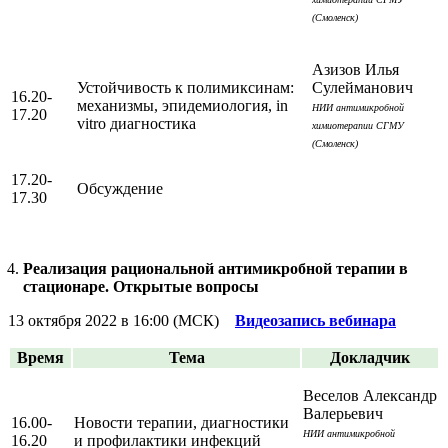
(Смоленск)
Азизов Илья
Устойчивость к полимиксинам:
Сулейманович
16.20-
механизмы, эпидемиология, in
НИИ антимикробной
17.20
vitro диагностика
химиотерапии СГМУ
(Смоленск)
17.20-
Обсуждение
17.30
Реализация рациональной антимикробной терапии в
стационаре. Открытые вопросы
13 октября 2022 в 16:00 (МСК)
Видеозапись вебинара
Время
Тема
Докладчик
Веселов Александр
Валерьевич
16.00-
Новости терапии, диагностики
НИИ антимикробной
16.20
и профилактики инфекций