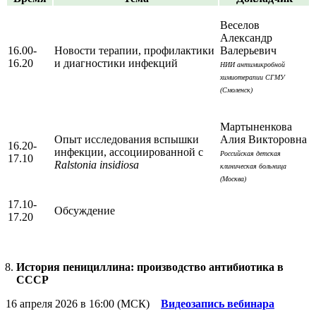
Веселов
Александр
16.00-
Новости терапии, профилактики
Валерьевич
16.20
и диагностики инфекций
НИИ антимикробной
химиотерапии СГМУ
(Смоленск)
Мартыненкова
Опыт исследования вспышки
Алия Викторовна
16.20-
инфекции, ассоциированной с
Российская детская
17.10
Ralstonia insidiosa
клиническая больница
(Москва)
17.10-
Обсуждение
17.20
История пенициллина: производство антибиотика в
СССР
16 апреля 2026 в 16:00 (МСК)
Видеозапись вебинара