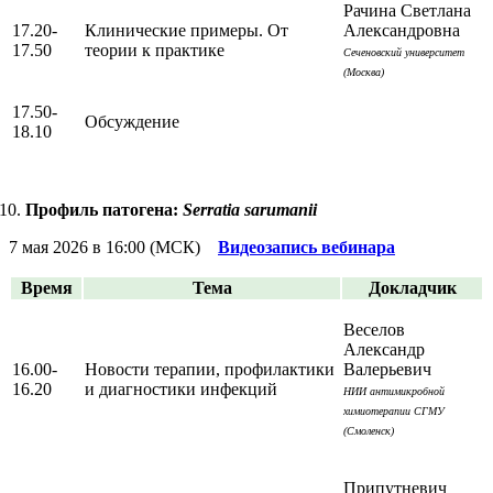
Рачина Светлана
17.20-
Клинические примеры. От
Александровна
17.50
теории к практике
Сеченовский университет
(Москва)
17.50-
Обсуждение
18.10
Профиль патогена:
Serratia sarumanii
7 мая 2026 в 16:00 (МСК)
Видеозапись вебинара
Время
Тема
Докладчик
Веселов
Александр
16.00-
Новости терапии, профилактики
Валерьевич
16.20
и диагностики инфекций
НИИ антимикробной
химиотерапии СГМУ
(Смоленск)
Припутневич