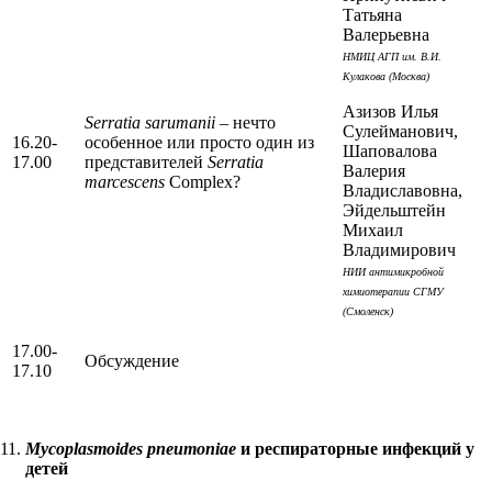
Татьяна
Валерьевна
НМИЦ АГП им. В.И.
Кулакова (Москва)
Азизов Илья
Serratia sarumanii
– нечто
Сулейманович,
16.20-
особенное или просто один из
Шаповалова
17.00
представителей
Serratia
Валерия
marcescens
Complex?
Владиславовна,
Эйдельштейн
Михаил
Владимирович
НИИ антимикробной
химиотерапии СГМУ
(Смоленск)
17.00-
Обсуждение
17.10
Mycoplasmoides pneumoniae
и респираторные инфекций у
детей