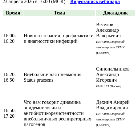
23 апреля 2026 в 16:00 (МСК)
Видеозапись вебинара
Время
Тема
Докладчик
Веселов
Александр
16.00-
Новости терапии, профилактики
Валерьевич
16.20
и диагностики инфекций
НИИ антимикробной
химиотерапии СГМУ
(Смоленск)
Синопальников
16.20-
Внебольничная пневмония.
Александр
16.50
Status praesens
Игоревич
РМАНПО (Москва)
Что нам говорит динамика
Дехнич Андрей
эпидемиологии и
Владимирович
16.50-
антибиотикорезистентности
НИИ антимикробной
17.20
внебольничных респираторных
химиотерапии СГМУ
патогенов
(Смоленск)