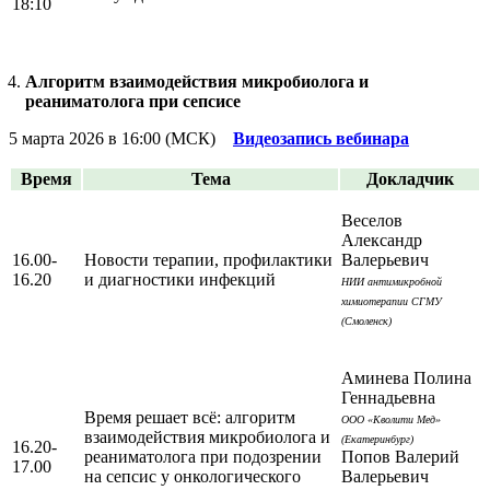
18:10
Алгоритм взаимодействия микробиолога и
реаниматолога при сепсисе
5 марта 2026 в 16:00 (МСК)
Видеозапись вебинара
Время
Тема
Докладчик
Веселов
Александр
16.00-
Новости терапии, профилактики
Валерьевич
16.20
и диагностики инфекций
НИИ антимикробной
химиотерапии СГМУ
(Смоленск)
Аминева Полина
Геннадьевна
Время решает всё: алгоритм
ООО «Кволити Мед»
взаимодействия микробиолога и
(Екатеринбург)
16.20-
реаниматолога при подозрении
Попов Валерий
17.00
на сепсис у онкологического
Валерьевич