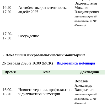
Эйдельштейн
16.20-
Антибиотикорезистентность:
Михаил
17.20
апдейт 2025
Владимирович
НИИ антимикробной
химиотерапии СГМУ
(Смоленск)
17.20-
Обсуждение
17.30
Локальный микробиологический мониторинг
26 февраля 2026 в 16:00 (МСК)
Видеозапись вебинара
Время
Тема
Докладчик
Веселов
Александр
16.00-
Новости терапии, профилактики
Валерьевич
16.20
и диагностики инфекций
НИИ антимикробной
химиотерапии СГМУ
(Смоленск)