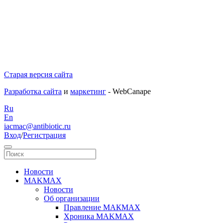
Старая версия сайта
Разработка сайта
и
маркетинг
- WebCanape
Ru
En
iacmac@antibiotic.ru
Вход
/
Регистрация
Новости
MAKMAX
Новости
Об организации
Правление МАКМАХ
Хроника MAKMAX