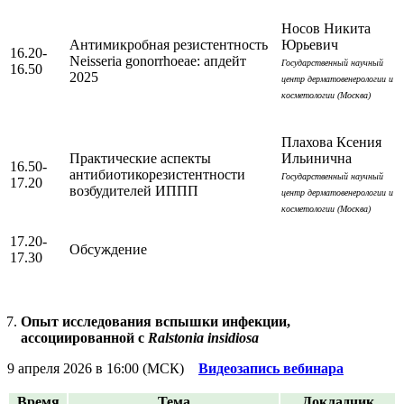
Носов Никита
Антимикробная резистентность
Юрьевич
16.20-
Neisseria gonorrhoeae: апдейт
Государственный научный
16.50
2025
центр дерматовенерологии и
косметологии (Москва)
Плахова Ксения
Практические аспекты
Ильинична
16.50-
антибиотикорезистентности
Государственный научный
17.20
возбудителей ИППП
центр дерматовенерологии и
косметологии (Москва)
17.20-
Обсуждение
17.30
Опыт исследования вспышки инфекции,
ассоциированной с
Ralstonia insidiosa
9 апреля 2026 в 16:00 (МСК)
Видеозапись вебинара
Время
Тема
Докладчик