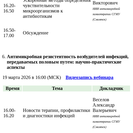
Ускоренные методы определения
Викторович
16.20-
чувствительности
НИИ антимикробной
16.50
микроорганизмов к
химиотерапии СГМУ
антибиотикам
(Смоленск)
16.50-
Обсуждение
17.00
Антимикробная резистентность возбудителей инфекций,
передаваемых половым путем: научно-практические
аспекты
19 марта 2026 в 16:00 (МСК)
Видеозапись вебинара
Время
Тема
Докладчик
Веселов
Александр
16.00-
Новости терапии, профилактики
Валерьевич
16.20
и диагностики инфекций
НИИ антимикробной
химиотерапии СГМУ
(Смоленск)