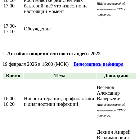
16.20-
носительстве резистентных
НИИ антимикробной
17.00
бактерий: всё что известно на
химиотерапии СГМУ
настоящий момент
(Смоленск)
17.00-
Обсуждение
17.10
Антибиотикорезистентность: апдейт 2025
19 февраля 2026 в 16:00 (МСК)
Видеозапись вебинара
Время
Тема
Докладчик
Веселов
Александр
16.00-
Новости терапии, профилактики
Валерьевич
16.20
и диагностики инфекций
НИИ антимикробной
химиотерапии СГМУ
(Смоленск)
Дехнич Андрей
Владимирович