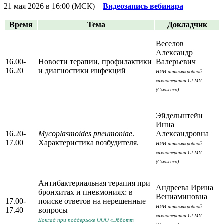
21 мая 2026 в 16:00 (МСК)
Видеозапись вебинара
Время
Тема
Докладчик
Веселов
Александр
16.00-
Новости терапии, профилактики
Валерьевич
16.20
и диагностики инфекций
НИИ антимикробной
химиотерапии СГМУ
(Смоленск)
Эйдельштейн
Инна
16.20-
Mycoplasmoides pneumoniae
.
Александровна
17.00
Характеристика возбудителя.
НИИ антимикробной
химиотерапии СГМУ
(Смоленск)
Антибактериальная терапия при
Андреева Ирина
бронхитах и пневмониях: в
Вениаминовна
17.00-
поиске ответов на нерешенные
НИИ антимикробной
17.40
вопросы
химиотерапии СГМУ
Доклад при поддержке ООО «Эбботт