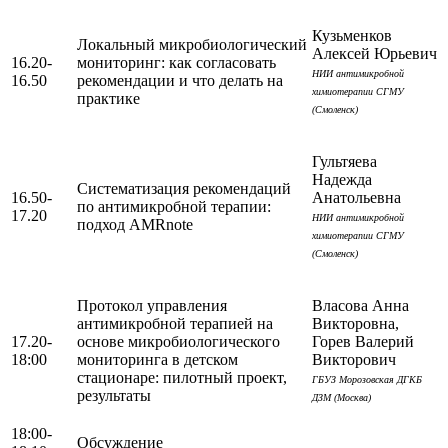
Кузьменков
Локальный микробиологический
Алексей Юрьевич
16.20-
мониторинг: как согласовать
НИИ антимикробной
16.50
рекомендации и что делать на
химиотерапии СГМУ
практике
(Смоленск)
Гультяева
Надежда
Систематизация рекомендаций
16.50-
Анатольевна
по антимикробной терапии:
17.20
НИИ антимикробной
подход AMRnote
химиотерапии СГМУ
(Смоленск)
Протокол управления
Власова Анна
антимикробной терапией на
Викторовна,
17.20-
основе микробиологического
Горев Валерий
18:00
мониторинга в детском
Викторович
стационаре: пилотный проект,
ГБУЗ Морозовская ДГКБ
результаты
ДЗМ (Москва)
18:00-
Обсуждение