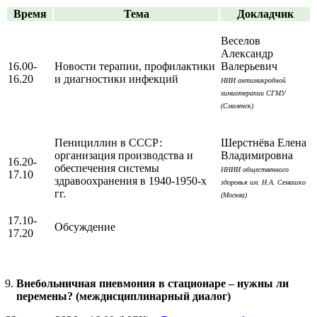
Время
Тема
Докладчик
Веселов
Александр
16.00-
Новости терапии, профилактики
Валерьевич
16.20
и диагностики инфекций
НИИ антимикробной
химиотерапии СГМУ
(Смоленск)
Пенициллин в СССР:
Шерстнёва Елена
организация производства и
Владимировна
16.20-
обеспечения системы
ННИИ общественного
17.10
здравоохранения в 1940-1950-х
здоровья им. Н.А. Семашко
гг.
(Москва)
17.10-
Обсуждение
17.20
Внебольничная пневмония в стационаре – нужны ли
перемены? (междисциплинарный диалог)