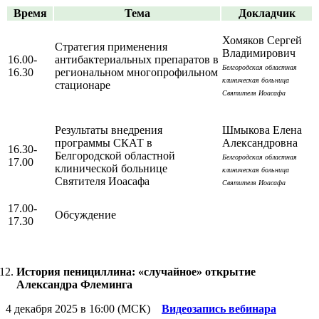
Время
Тема
Докладчик
Хомяков Сергей
Стратегия применения
Владимирович
16.00-
антибактериальных препаратов в
Белгородская областная
16.30
региональном многопрофильном
клиническая больница
стационаре
Святителя Иоасафа
Результаты внедрения
Шмыкова Елена
программы СКАТ в
Александровна
16.30-
Белгородской областной
Белгородская областная
17.00
клинической больнице
клиническая больница
Святителя Иоасафа
Святителя Иоасафа
17.00-
Обсуждение
17.30
История пенициллина: «случайное» открытие
Александра Флеминга
4 декабря 2025 в 16:00 (МСК)
Видеозапись вебинара