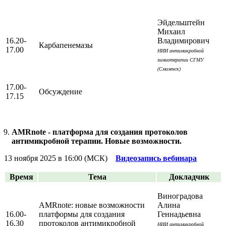
Эйдельштейн
Михаил
16.20-
Владимирович
Карбапенемазы
17.00
НИИ антимикробной
химиотерапии СГМУ
(Смоленск)
17.00-
Обсуждение
17.15
AMRnote - платформа для создания протоколов
антимикробной терапии. Новые возможности.
13 ноября 2025 в 16:00 (МСК)
Видеозапись вебинара
Время
Тема
Докладчик
Виноградова
AMRnote: новые возможности
Алина
16.00-
платформы для создания
Геннадьевна
16.30
протоколов антимикробной
НИИ антимикробной