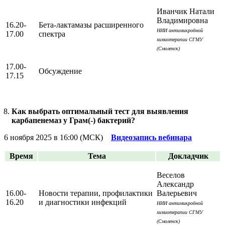
Иванчик Натали
Владимировна
16.20-
Бета-лактамазы расширенного
НИИ антимикробной
17.00
спектра
химиотерапии СГМУ
(Смоленск)
17.00-
Обсуждение
17.15
Как выбрать оптимальный тест для выявления
карбапенемаз у Грам(-) бактерий?
6 ноября 2025 в 16:00 (МСК)
Видеозапись вебинара
Время
Тема
Докладчик
Веселов
Александр
16.00-
Новости терапии, профилактики
Валерьевич
16.20
и диагностики инфекций
НИИ антимикробной
химиотерапии СГМУ
(Смоленск)