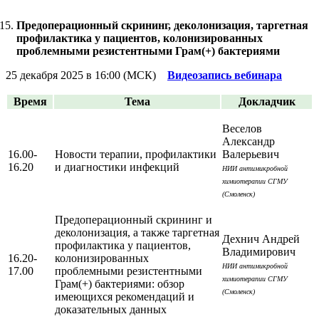
Предоперационный скрининг, деколонизация, таргетная
профилактика у пациентов, колонизированных
проблемными резистентными Грам(+) бактериями
25 декабря 2025 в 16:00 (МСК)
Видеозапись вебинара
Время
Тема
Докладчик
Веселов
Александр
16.00-
Новости терапии, профилактики
Валерьевич
16.20
и диагностики инфекций
НИИ антимикробной
химиотерапии СГМУ
(Смоленск)
Предоперационный скрининг и
деколонизация, а также таргетная
Дехнич Андрей
профилактика у пациентов,
Владимирович
16.20-
колонизированных
НИИ антимикробной
17.00
проблемными резистентными
химиотерапии СГМУ
Грам(+) бактериями: обзор
(Смоленск)
имеющихся рекомендаций и
доказательных данных