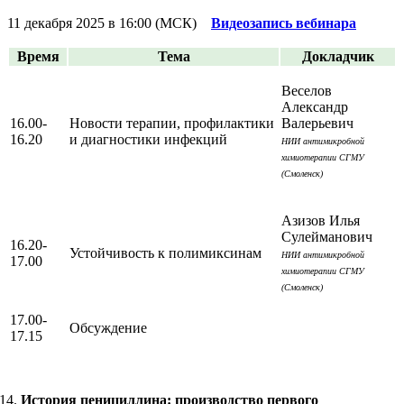
11 декабря 2025 в 16:00 (МСК)
Видеозапись вебинара
Время
Тема
Докладчик
Веселов
Александр
16.00-
Новости терапии, профилактики
Валерьевич
16.20
и диагностики инфекций
НИИ антимикробной
химиотерапии СГМУ
(Смоленск)
Азизов Илья
Сулейманович
16.20-
Устойчивость к полимиксинам
НИИ антимикробной
17.00
химиотерапии СГМУ
(Смоленск)
17.00-
Обсуждение
17.15
История пенициллина: производство первого