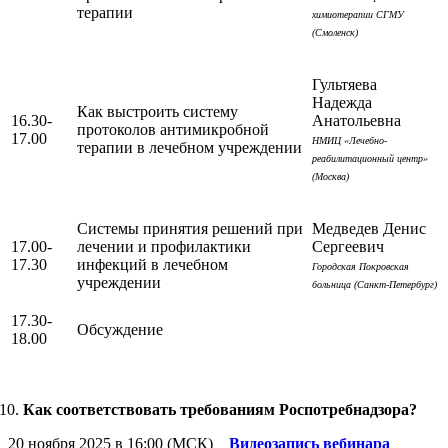
терапии
химиотерапии СГМУ
(Смоленск)
Гультяева
Надежда
Как выстроить систему
16.30-
Анатольевна
протоколов антимикробной
17.00
НМИЦ «Лечебно-
терапии в лечебном учреждении
реабилитационный центр»
(Москва)
Системы принятия решений при
Медведев Денис
17.00-
лечении и профилактики
Сергеевич
17.30
инфекций в лечебном
Городская Покровская
учреждении
больница (Санкт-Петербург)
17.30-
Обсуждение
18.00
Как соответствовать требованиям Роспотребнадзора?
20 ноября 2025 в 16:00 (МСК)
Видеозапись вебинара