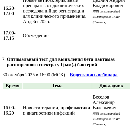
Новые антибактериальные
Дехнич Андрей
препараты: от доклинических
Владимирович
16.20-
исследований до регистрации
НИИ антимикробной
17.00
для клинического применения.
химиотерапии СГМУ
Апдейт 2025.
(Смоленск)
17.00-
Обсуждение
17.15
Оптимальный тест для выявления бета-лактамаз
расширенного спектра у Грам(-) бактерий
30 октября 2025 в 16:00 (МСК)
Видеозапись вебинара
Время
Тема
Докладчик
Веселов
Александр
16.00-
Новости терапии, профилактики
Валерьевич
16.20
и диагностики инфекций
НИИ антимикробной
химиотерапии СГМУ
(Смоленск)