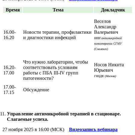
Время
Тема
Докладчик
Веселов
Александр
16.00-
Новости терапии, профилактики
Валерьевич
16.20
и диагностики инфекций
НИИ антимикробной
химиотерапии СГМУ
(Смоленск)
Что нужно лаборатории, чтобы
Носов Никита
16.20-
соответствовать условиям
Юрьевич
17.00
работы с ПБА III-IV групп
ГНЦДК (Москва)
патогенности?
17.00-
Обсуждение
17.15
Управление антимикробной терапией в стационаре.
Слагаемые успеха.
27 ноября 2025 в 16:00 (МСК)
Видеозапись вебинара