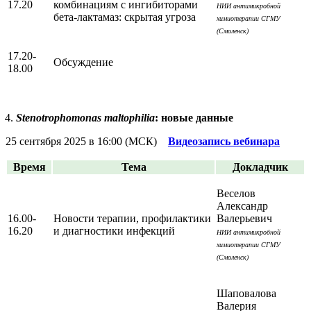
17.20
комбинациям с ингибиторами
НИИ антимикробной
бета-лактамаз: скрытая угроза
химиотерапии СГМУ
(Смоленск)
17.20-
Обсуждение
18.00
Stenotrophomonas maltophilia
: новые данные
25 сентября 2025 в 16:00 (МСК)
Видеозапись вебинара
Время
Тема
Докладчик
Веселов
Александр
16.00-
Новости терапии, профилактики
Валерьевич
16.20
и диагностики инфекций
НИИ антимикробной
химиотерапии СГМУ
(Смоленск)
Шаповалова
Валерия