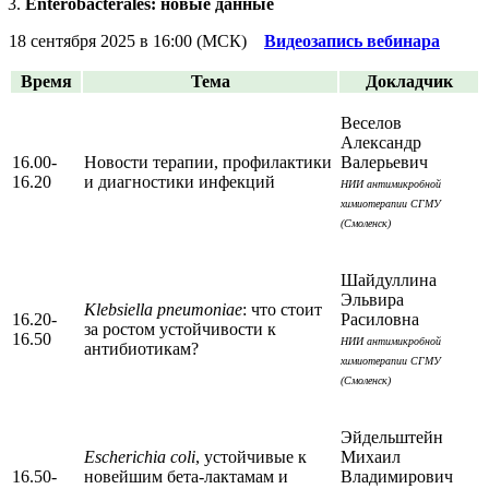
Enterobacterales: новые данные
18 сентября 2025 в 16:00 (МСК)
Видеозапись вебинара
Время
Тема
Докладчик
Веселов
Александр
16.00-
Новости терапии, профилактики
Валерьевич
16.20
и диагностики инфекций
НИИ антимикробной
химиотерапии СГМУ
(Смоленск)
Шайдуллина
Эльвира
Klebsiella pneumoniae
: что стоит
16.20-
Расиловна
за ростом устойчивости к
16.50
НИИ антимикробной
антибиотикам?
химиотерапии СГМУ
(Смоленск)
Эйдельштейн
Escherichia coli
, устойчивые к
Михаил
16.50-
новейшим бета-лактамам и
Владимирович