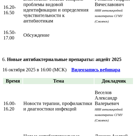
проблемы видовой
Вячеславович
16.20-
идентификации и определения
НИИ антимикробной
16.50
чувствительности к
химиотерапии СГМУ
антибиотикам
(Смоленск)
16.50-
Обсуждение
17.00
Новые антибактериальные препараты: апдейт 2025
16 октября 2025 в 16:00 (МСК)
Видеозапись вебинара
Время
Тема
Докладчик
Веселов
Александр
16.00-
Новости терапии, профилактики
Валерьевич
16.20
и диагностики инфекций
НИИ антимикробной
химиотерапии СГМУ
(Смоленск)