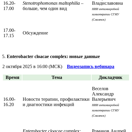
16.20-
Stenotrophomonas maltophilia
–
Владиславовна
17.00
больше, чем один вид
НИИ антимикробной
химиотерапии СГМУ
(Смоленск)
17.00-
Обсуждение
17.15
Enterobacter cloacae complex: новые данные
2 октября 2025 в 16:00 (МСК)
Видеозапись вебинара
Время
Тема
Докладчик
Веселов
Александр
16.00-
Новости терапии, профилактики
Валерьевич
16.20
и диагностики инфекций
НИИ антимикробной
химиотерапии СГМУ
(Смоленск)
Enterobacter cloacae
complex:
Романов Андрей