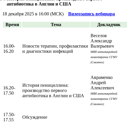
антибиотика в Англии и США
18 декабря 2025 в 16:00 (МСК)
Видеозапись вебинара
Время
Тема
Докладчик
Веселов
Александр
16.00-
Новости терапии, профилактики
Валерьевич
16.20
и диагностики инфекций
НИИ антимикробной
химиотерапии СГМУ
(Смоленск)
Авраменко
Андрей
История пенициллина:
16.20-
Алексеевич
производство первого
17.50
НИИ антимикробной
антибиотика в Англии и США
химиотерапии СГМУ
(Смоленск)
17.50-
Обсуждение
17.55