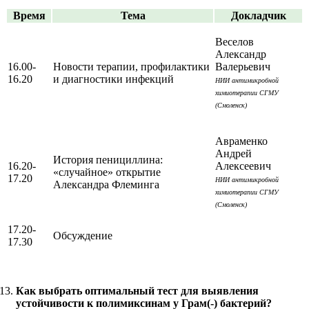
Время
Тема
Докладчик
Веселов
Александр
16.00-
Новости терапии, профилактики
Валерьевич
16.20
и диагностики инфекций
НИИ антимикробной
химиотерапии СГМУ
(Смоленск)
Авраменко
Андрей
История пенициллина:
16.20-
Алексеевич
«случайное» открытие
17.20
НИИ антимикробной
Александра Флеминга
химиотерапии СГМУ
(Смоленск)
17.20-
Обсуждение
17.30
Как выбрать оптимальный тест для выявления
устойчивости к полимиксинам у Грам(-) бактерий?