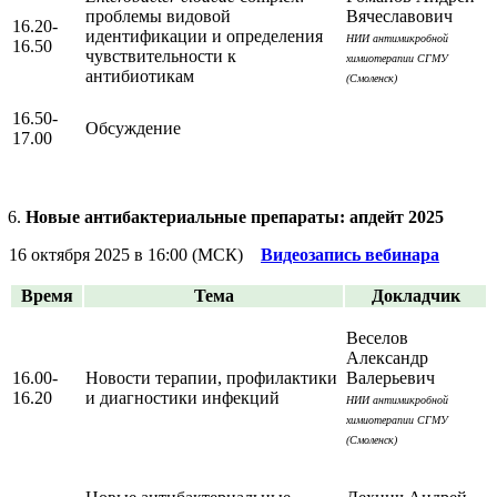
проблемы видовой
Вячеславович
16.20-
идентификации и определения
НИИ антимикробной
16.50
чувствительности к
химиотерапии СГМУ
антибиотикам
(Смоленск)
16.50-
Обсуждение
17.00
Новые антибактериальные препараты: апдейт 2025
16 октября 2025 в 16:00 (МСК)
Видеозапись вебинара
Время
Тема
Докладчик
Веселов
Александр
16.00-
Новости терапии, профилактики
Валерьевич
16.20
и диагностики инфекций
НИИ антимикробной
химиотерапии СГМУ
(Смоленск)