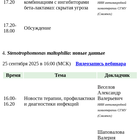
17.20
комбинациям с ингибиторами
НИИ антимикробной
бета-лактамаз: скрытая угроза
химиотерапии СГМУ
(Смоленск)
17.20-
Обсуждение
18.00
Stenotrophomonas maltophilia
: новые данные
25 сентября 2025 в 16:00 (МСК)
Видеозапись вебинара
Время
Тема
Докладчик
Веселов
Александр
16.00-
Новости терапии, профилактики
Валерьевич
16.20
и диагностики инфекций
НИИ антимикробной
химиотерапии СГМУ
(Смоленск)
Шаповалова
Валерия