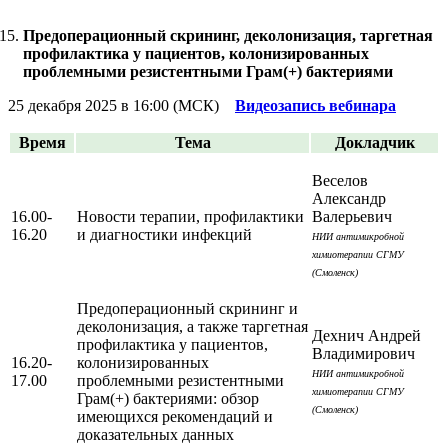
Предоперационный скрининг, деколонизация, таргетная
профилактика у пациентов, колонизированных
проблемными резистентными Грам(+) бактериями
25 декабря 2025 в 16:00 (МСК)
Видеозапись вебинара
Время
Тема
Докладчик
Веселов
Александр
16.00-
Новости терапии, профилактики
Валерьевич
16.20
и диагностики инфекций
НИИ антимикробной
химиотерапии СГМУ
(Смоленск)
Предоперационный скрининг и
деколонизация, а также таргетная
Дехнич Андрей
профилактика у пациентов,
Владимирович
16.20-
колонизированных
НИИ антимикробной
17.00
проблемными резистентными
химиотерапии СГМУ
Грам(+) бактериями: обзор
(Смоленск)
имеющихся рекомендаций и
доказательных данных