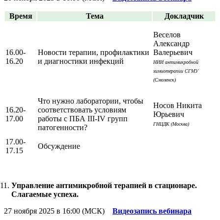
Время
Тема
Докладчик
Веселов
Александр
16.00-
Новости терапии, профилактики
Валерьевич
16.20
и диагностики инфекций
НИИ антимикробной
химиотерапии СГМУ
(Смоленск)
Что нужно лаборатории, чтобы
Носов Никита
16.20-
соответствовать условиям
Юрьевич
17.00
работы с ПБА III-IV групп
ГНЦДК (Москва)
патогенности?
17.00-
Обсуждение
17.15
Управление антимикробной терапией в стационаре.
Слагаемые успеха.
27 ноября 2025 в 16:00 (МСК)
Видеозапись вебинара