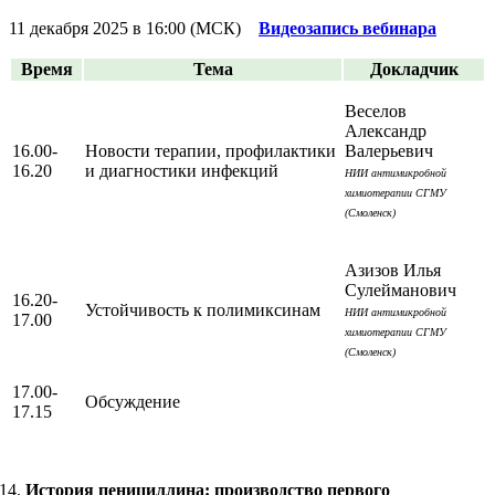
11 декабря 2025 в 16:00 (МСК)
Видеозапись вебинара
Время
Тема
Докладчик
Веселов
Александр
16.00-
Новости терапии, профилактики
Валерьевич
16.20
и диагностики инфекций
НИИ антимикробной
химиотерапии СГМУ
(Смоленск)
Азизов Илья
Сулейманович
16.20-
Устойчивость к полимиксинам
НИИ антимикробной
17.00
химиотерапии СГМУ
(Смоленск)
17.00-
Обсуждение
17.15
История пенициллина: производство первого