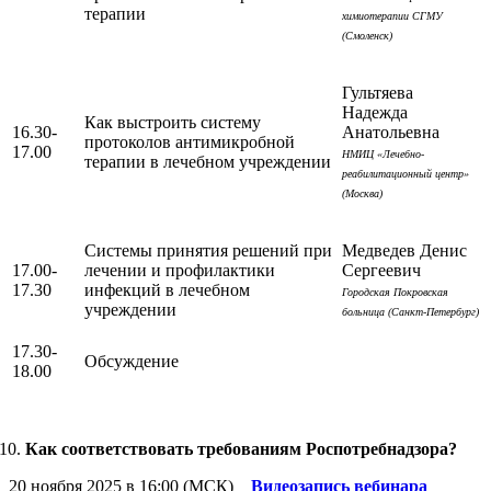
терапии
химиотерапии СГМУ
(Смоленск)
Гультяева
Надежда
Как выстроить систему
16.30-
Анатольевна
протоколов антимикробной
17.00
НМИЦ «Лечебно-
терапии в лечебном учреждении
реабилитационный центр»
(Москва)
Системы принятия решений при
Медведев Денис
17.00-
лечении и профилактики
Сергеевич
17.30
инфекций в лечебном
Городская Покровская
учреждении
больница (Санкт-Петербург)
17.30-
Обсуждение
18.00
Как соответствовать требованиям Роспотребнадзора?
20 ноября 2025 в 16:00 (МСК)
Видеозапись вебинара