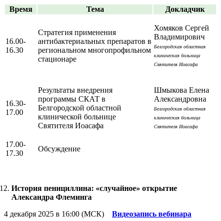
Время
Тема
Докладчик
Хомяков Сергей
Стратегия применения
Владимирович
16.00-
антибактериальных препаратов в
Белгородская областная
16.30
региональном многопрофильном
клиническая больница
стационаре
Святителя Иоасафа
Результаты внедрения
Шмыкова Елена
программы СКАТ в
Александровна
16.30-
Белгородской областной
Белгородская областная
17.00
клинической больнице
клиническая больница
Святителя Иоасафа
Святителя Иоасафа
17.00-
Обсуждение
17.30
История пенициллина: «случайное» открытие
Александра Флеминга
4 декабря 2025 в 16:00 (МСК)
Видеозапись вебинара