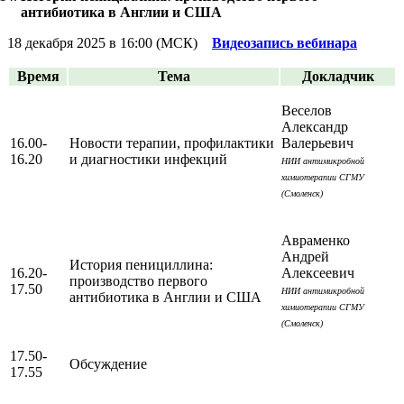
антибиотика в Англии и США
18 декабря 2025 в 16:00 (МСК)
Видеозапись вебинара
Время
Тема
Докладчик
Веселов
Александр
16.00-
Новости терапии, профилактики
Валерьевич
16.20
и диагностики инфекций
НИИ антимикробной
химиотерапии СГМУ
(Смоленск)
Авраменко
Андрей
История пенициллина:
16.20-
Алексеевич
производство первого
17.50
НИИ антимикробной
антибиотика в Англии и США
химиотерапии СГМУ
(Смоленск)
17.50-
Обсуждение
17.55