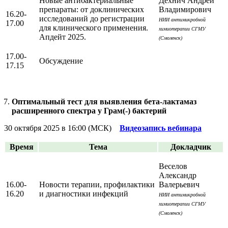
Новые антибактериальные
Дехнич Андрей
препараты: от доклинических
Владимирович
16.20-
исследований до регистрации
НИИ антимикробной
17.00
для клинического применения.
химиотерапии СГМУ
Апдейт 2025.
(Смоленск)
17.00-
Обсуждение
17.15
Оптимальный тест для выявления бета-лактамаз
расширенного спектра у Грам(-) бактерий
30 октября 2025 в 16:00 (МСК)
Видеозапись вебинара
Время
Тема
Докладчик
Веселов
Александр
16.00-
Новости терапии, профилактики
Валерьевич
16.20
и диагностики инфекций
НИИ антимикробной
химиотерапии СГМУ
(Смоленск)