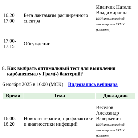
Иванчик Натали
Владимировна
16.20-
Бета-лактамазы расширенного
НИИ антимикробной
17.00
спектра
химиотерапии СГМУ
(Смоленск)
17.00-
Обсуждение
17.15
Как выбрать оптимальный тест для выявления
карбапенемаз у Грам(-) бактерий?
6 ноября 2025 в 16:00 (МСК)
Видеозапись вебинара
Время
Тема
Докладчик
Веселов
Александр
16.00-
Новости терапии, профилактики
Валерьевич
16.20
и диагностики инфекций
НИИ антимикробной
химиотерапии СГМУ
(Смоленск)