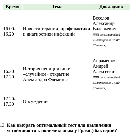
Время
Тема
Докладчик
Веселов
Александр
16.00-
Новости терапии, профилактики
Валерьевич
16.20
и диагностики инфекций
НИИ антимикробной
химиотерапии СГМУ
(Смоленск)
Авраменко
Андрей
История пенициллина:
16.20-
Алексеевич
«случайное» открытие
17.20
НИИ антимикробной
Александра Флеминга
химиотерапии СГМУ
(Смоленск)
17.20-
Обсуждение
17.30
Как выбрать оптимальный тест для выявления
устойчивости к полимиксинам у Грам(-) бактерий?