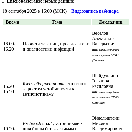
Enterobacterales: новые данные
18 сентября 2025 в 16:00 (МСК)
Видеозапись вебинара
Время
Тема
Докладчик
Веселов
Александр
16.00-
Новости терапии, профилактики
Валерьевич
16.20
и диагностики инфекций
НИИ антимикробной
химиотерапии СГМУ
(Смоленск)
Шайдуллина
Эльвира
Klebsiella pneumoniae
: что стоит
16.20-
Расиловна
за ростом устойчивости к
16.50
НИИ антимикробной
антибиотикам?
химиотерапии СГМУ
(Смоленск)
Эйдельштейн
Escherichia coli
, устойчивые к
Михаил
16.50-
новейшим бета-лактамам и
Владимирович