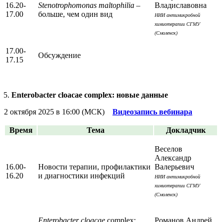
16.20-
Stenotrophomonas maltophilia
–
Владиславовна
17.00
больше, чем один вид
НИИ антимикробной
химиотерапии СГМУ
(Смоленск)
17.00-
Обсуждение
17.15
Enterobacter cloacae complex: новые данные
2 октября 2025 в 16:00 (МСК)
Видеозапись вебинара
Время
Тема
Докладчик
Веселов
Александр
16.00-
Новости терапии, профилактики
Валерьевич
16.20
и диагностики инфекций
НИИ антимикробной
химиотерапии СГМУ
(Смоленск)
Enterobacter cloacae
complex:
Романов Андрей