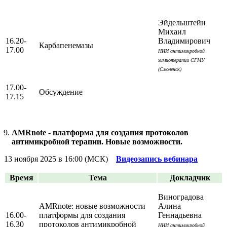
Эйдельштейн
Михаил
16.20-
Владимирович
Карбапенемазы
17.00
НИИ антимикробной
химиотерапии СГМУ
(Смоленск)
17.00-
Обсуждение
17.15
AMRnote - платформа для создания протоколов
антимикробной терапии. Новые возможности.
13 ноября 2025 в 16:00 (МСК)
Видеозапись вебинара
Время
Тема
Докладчик
Виноградова
AMRnote: новые возможности
Алина
16.00-
платформы для создания
Геннадьевна
16.30
протоколов антимикробной
НИИ антимикробной