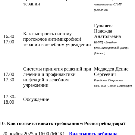
терапии
химиотерапии СГМУ
(Смоленск)
Гультяева
Надежда
Как выстроить систему
16.30-
Анатольевна
протоколов антимикробной
17.00
НМИЦ «Лечебно-
терапии в лечебном учреждении
реабилитационный центр»
(Москва)
Системы принятия решений при
Медведев Денис
17.00-
лечении и профилактики
Сергеевич
17.30
инфекций в лечебном
Городская Покровская
учреждении
больница (Санкт-Петербург)
17.30-
Обсуждение
18.00
Как соответствовать требованиям Роспотребнадзора?
20 ноября 2025 в 16:00 (МСК)
Видеозапись вебинара