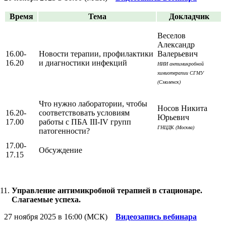
Время
Тема
Докладчик
Веселов
Александр
16.00-
Новости терапии, профилактики
Валерьевич
16.20
и диагностики инфекций
НИИ антимикробной
химиотерапии СГМУ
(Смоленск)
Что нужно лаборатории, чтобы
Носов Никита
16.20-
соответствовать условиям
Юрьевич
17.00
работы с ПБА III-IV групп
ГНЦДК (Москва)
патогенности?
17.00-
Обсуждение
17.15
Управление антимикробной терапией в стационаре.
Слагаемые успеха.
27 ноября 2025 в 16:00 (МСК)
Видеозапись вебинара