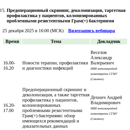
Предоперационный скрининг, деколонизация, таргетная
профилактика у пациентов, колонизированных
проблемными резистентными Грам(+) бактериями
25 декабря 2025 в 16:00 (МСК)
Видеозапись вебинара
Время
Тема
Докладчик
Веселов
Александр
16.00-
Новости терапии, профилактики
Валерьевич
16.20
и диагностики инфекций
НИИ антимикробной
химиотерапии СГМУ
(Смоленск)
Предоперационный скрининг и
деколонизация, а также таргетная
Дехнич Андрей
профилактика у пациентов,
Владимирович
16.20-
колонизированных
НИИ антимикробной
17.00
проблемными резистентными
химиотерапии СГМУ
Грам(+) бактериями: обзор
(Смоленск)
имеющихся рекомендаций и
доказательных данных