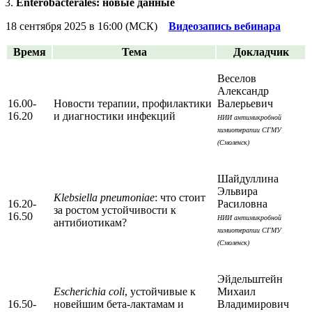
Enterobacterales: новые данные
18 сентября 2025 в 16:00 (МСК)
Видеозапись вебинара
Время
Тема
Докладчик
Веселов
Александр
16.00-
Новости терапии, профилактики
Валерьевич
16.20
и диагностики инфекций
НИИ антимикробной
химиотерапии СГМУ
(Смоленск)
Шайдуллина
Эльвира
Klebsiella pneumoniae
: что стоит
16.20-
Расиловна
за ростом устойчивости к
16.50
НИИ антимикробной
антибиотикам?
химиотерапии СГМУ
(Смоленск)
Эйдельштейн
Escherichia coli
, устойчивые к
Михаил
16.50-
новейшим бета-лактамам и
Владимирович