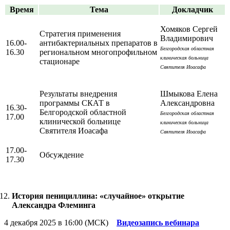
Время
Тема
Докладчик
Хомяков Сергей
Стратегия применения
Владимирович
16.00-
антибактериальных препаратов в
Белгородская областная
16.30
региональном многопрофильном
клиническая больница
стационаре
Святителя Иоасафа
Результаты внедрения
Шмыкова Елена
программы СКАТ в
Александровна
16.30-
Белгородской областной
Белгородская областная
17.00
клинической больнице
клиническая больница
Святителя Иоасафа
Святителя Иоасафа
17.00-
Обсуждение
17.30
История пенициллина: «случайное» открытие
Александра Флеминга
4 декабря 2025 в 16:00 (МСК)
Видеозапись вебинара