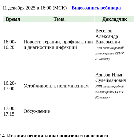
11 декабря 2025 в 16:00 (МСК)
Видеозапись вебинара
Время
Тема
Докладчик
Веселов
Александр
16.00-
Новости терапии, профилактики
Валерьевич
16.20
и диагностики инфекций
НИИ антимикробной
химиотерапии СГМУ
(Смоленск)
Азизов Илья
Сулейманович
16.20-
Устойчивость к полимиксинам
НИИ антимикробной
17.00
химиотерапии СГМУ
(Смоленск)
17.00-
Обсуждение
17.15
История пенициллина: производство первого