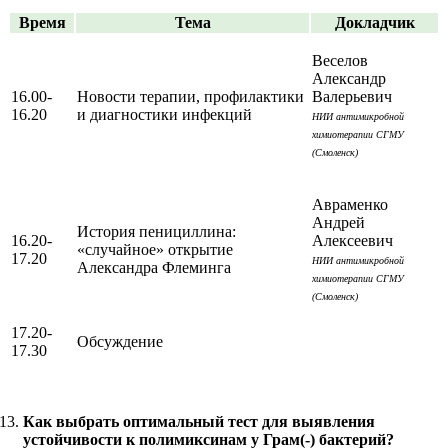
Время
Тема
Докладчик
Веселов
Александр
16.00-
Новости терапии, профилактики
Валерьевич
16.20
и диагностики инфекций
НИИ антимикробной
химиотерапии СГМУ
(Смоленск)
Авраменко
Андрей
История пенициллина:
16.20-
Алексеевич
«случайное» открытие
17.20
НИИ антимикробной
Александра Флеминга
химиотерапии СГМУ
(Смоленск)
17.20-
Обсуждение
17.30
Как выбрать оптимальный тест для выявления
устойчивости к полимиксинам у Грам(-) бактерий?