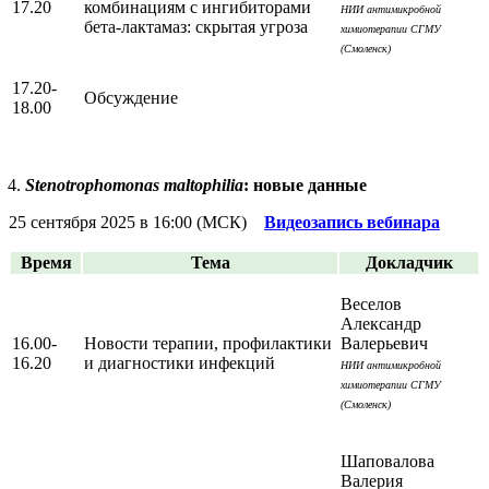
17.20
комбинациям с ингибиторами
НИИ антимикробной
бета-лактамаз: скрытая угроза
химиотерапии СГМУ
(Смоленск)
17.20-
Обсуждение
18.00
Stenotrophomonas maltophilia
: новые данные
25 сентября 2025 в 16:00 (МСК)
Видеозапись вебинара
Время
Тема
Докладчик
Веселов
Александр
16.00-
Новости терапии, профилактики
Валерьевич
16.20
и диагностики инфекций
НИИ антимикробной
химиотерапии СГМУ
(Смоленск)
Шаповалова
Валерия