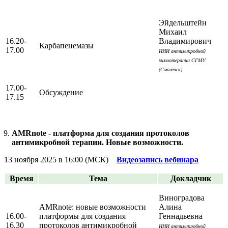
Эйдельштейн
Михаил
16.20-
Владимирович
Карбапенемазы
17.00
НИИ антимикробной
химиотерапии СГМУ
(Смоленск)
17.00-
Обсуждение
17.15
AMRnote - платформа для создания протоколов
антимикробной терапии. Новые возможности.
13 ноября 2025 в 16:00 (МСК)
Видеозапись вебинара
Время
Тема
Докладчик
Виноградова
AMRnote: новые возможности
Алина
16.00-
платформы для создания
Геннадьевна
16.30
протоколов антимикробной
НИИ антимикробной