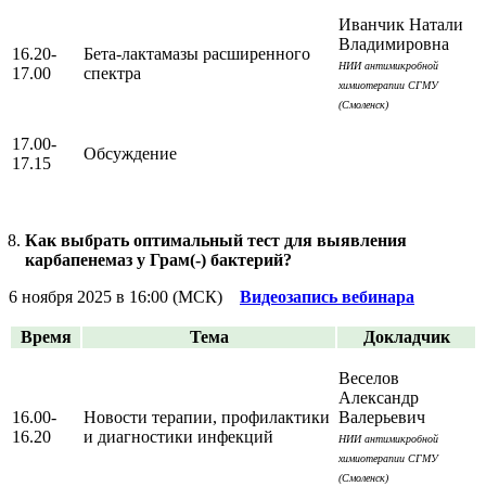
Иванчик Натали
Владимировна
16.20-
Бета-лактамазы расширенного
НИИ антимикробной
17.00
спектра
химиотерапии СГМУ
(Смоленск)
17.00-
Обсуждение
17.15
Как выбрать оптимальный тест для выявления
карбапенемаз у Грам(-) бактерий?
6 ноября 2025 в 16:00 (МСК)
Видеозапись вебинара
Время
Тема
Докладчик
Веселов
Александр
16.00-
Новости терапии, профилактики
Валерьевич
16.20
и диагностики инфекций
НИИ антимикробной
химиотерапии СГМУ
(Смоленск)