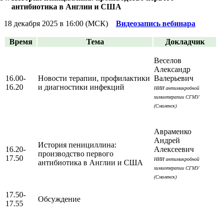
антибиотика в Англии и США
18 декабря 2025 в 16:00 (МСК)
Видеозапись вебинара
Время
Тема
Докладчик
Веселов
Александр
16.00-
Новости терапии, профилактики
Валерьевич
16.20
и диагностики инфекций
НИИ антимикробной
химиотерапии СГМУ
(Смоленск)
Авраменко
Андрей
История пенициллина:
16.20-
Алексеевич
производство первого
17.50
НИИ антимикробной
антибиотика в Англии и США
химиотерапии СГМУ
(Смоленск)
17.50-
Обсуждение
17.55