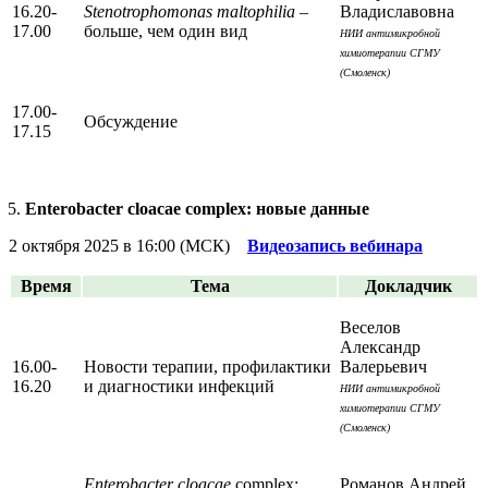
16.20-
Stenotrophomonas maltophilia
–
Владиславовна
17.00
больше, чем один вид
НИИ антимикробной
химиотерапии СГМУ
(Смоленск)
17.00-
Обсуждение
17.15
Enterobacter cloacae complex: новые данные
2 октября 2025 в 16:00 (МСК)
Видеозапись вебинара
Время
Тема
Докладчик
Веселов
Александр
16.00-
Новости терапии, профилактики
Валерьевич
16.20
и диагностики инфекций
НИИ антимикробной
химиотерапии СГМУ
(Смоленск)
Enterobacter cloacae
complex:
Романов Андрей