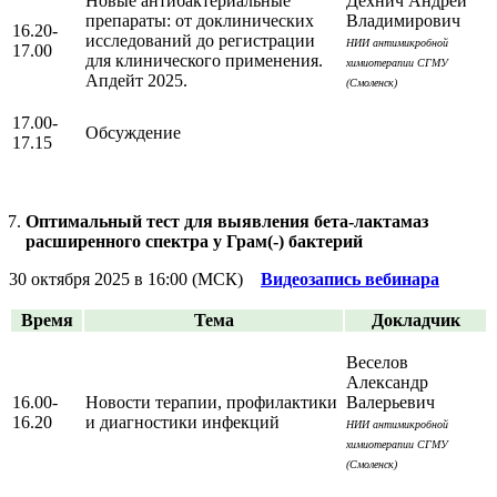
Новые антибактериальные
Дехнич Андрей
препараты: от доклинических
Владимирович
16.20-
исследований до регистрации
НИИ антимикробной
17.00
для клинического применения.
химиотерапии СГМУ
Апдейт 2025.
(Смоленск)
17.00-
Обсуждение
17.15
Оптимальный тест для выявления бета-лактамаз
расширенного спектра у Грам(-) бактерий
30 октября 2025 в 16:00 (МСК)
Видеозапись вебинара
Время
Тема
Докладчик
Веселов
Александр
16.00-
Новости терапии, профилактики
Валерьевич
16.20
и диагностики инфекций
НИИ антимикробной
химиотерапии СГМУ
(Смоленск)