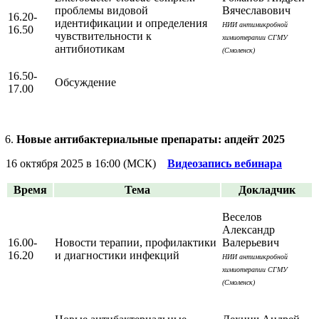
проблемы видовой
Вячеславович
16.20-
идентификации и определения
НИИ антимикробной
16.50
чувствительности к
химиотерапии СГМУ
антибиотикам
(Смоленск)
16.50-
Обсуждение
17.00
Новые антибактериальные препараты: апдейт 2025
16 октября 2025 в 16:00 (МСК)
Видеозапись вебинара
Время
Тема
Докладчик
Веселов
Александр
16.00-
Новости терапии, профилактики
Валерьевич
16.20
и диагностики инфекций
НИИ антимикробной
химиотерапии СГМУ
(Смоленск)