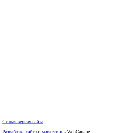
Старая версия сайта
Разработка сайта
и
маркетинг
- WebCanape