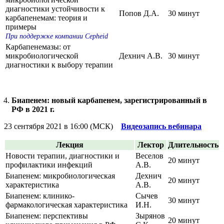
диагностики устойчивости к
Попов Д.А.
30 минут
карбапенемам: теория и
примеры
При поддержке компании Cepheid
Карбапенемазы: от
микробиологической
Дехнич А.В.
30 минут
диагностики к выбору терапии
Биапенем: новый карбапенем, зарегистрированный в
РФ в 2021 г.
23 сентября 2021 в 16:00 (МСК)
Видеозапись вебинара
Лекция
Лектор
Длительность
Новости терапии, диагностики и
Веселов
20 минут
профилактики инфекций
А.В.
Биапенем: микробиологическая
Дехнич
20 минут
характеристика
А.В.
Биапенем: клинико-
Сычев
30 минут
фармакологическая характеристика
И.Н.
Биапенем: перспективы
Зырянов
20 минут