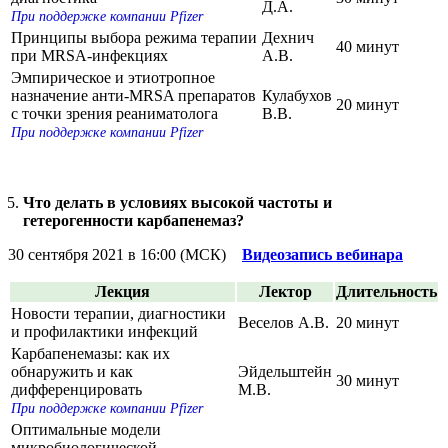
Д.А.
При поддержке компании Pfizer
Принципы выбора режима терапии
Дехнич
40 минут
при MRSA-инфекциях
А.В.
Эмпирическое и этиотропное
назначение анти-MRSA препаратов
Кулабухов
20 минут
с точки зрения реаниматолога
В.В.
При поддержке компании Pfizer
Что делать в условиях высокой частоты и
гетерогенности карбапенемаз?
30 сентября 2021 в 16:00 (МСК)
Видеозапись вебинара
Лекция
Лектор
Длительность
Новости терапии, диагностики
Веселов А.В.
20 минут
и профилактики инфекций
Карбапенемазы: как их
обнаружить и как
Эйдельштейн
30 минут
дифференцировать
М.В.
При поддержке компании Pfizer
Оптимальные модели
микробиологической