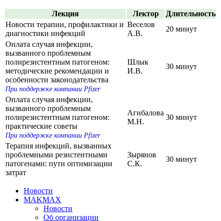
Лекция
Лектор
Длительность
Новости терапии, профилактики и
Веселов
20 минут
диагностики инфекций
А.В.
Оплата случая инфекции,
вызванного проблемным
полирезистентным патогеном:
Шлык
30 минут
методические рекомендации и
И.В.
особенности законодательства
При поддержке компании Pfizer
Оплата случая инфекции,
вызванного проблемным
Агибалова
полирезистентным патогеном:
30 минут
М.Н.
практические советы
При поддержке компании Pfizer
Терапия инфекций, вызванных
проблемными резистентными
Зырянов
30 минут
патогенами: пути оптимизации
С.К.
затрат
Новости
MAKMAX
Новости
Об организации