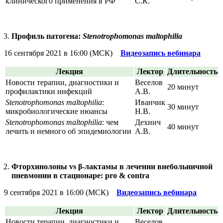
клинического применения в РФ
С.К.
Профиль патогена:
Stenotrophomonas maltophilia
16 сентября 2021 в 16:00 (МСК)
Видеозапись вебинара
Лекция
Лектор
Длительность
Новости терапии, диагностики и
Веселов
20 минут
профилактики инфекций
А.В.
Stenotrophomonas maltophilia
:
Иванчик
30 минут
микробиологические нюансы
Н.В.
Stenotrophomonas maltophilia
: чем
Дехнич
40 минут
лечить и немного об эпидемиологии
А.В.
Фторхинолоны vs β-лактамы в лечении внебольничной
пневмонии в стационаре: pro & contra
9 сентября 2021 в 16:00 (МСК)
Видеозапись вебинара
Лекция
Лектор
Длительность
Новости терапии, диагностики и
Веселов