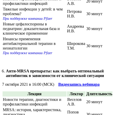
20 минут
профилактики инфекций
А.В.
Тяжелые инфекции у детей: в чем
Петрова
проблема?
30 минут
Н.В.
При поддержке компании Pfizer
Новые цефалоспорины в
Андреева
педиатрии: доказательная база и
30 минут
И.В.
клиническое применение
Нюансы применения
антибактериальной терапии в
Широкова
30 минут
неонатологии
Т.М.
При поддержке компании Pfizer
Анти-MRSA препараты: как выбрать оптимальный
антибиотик в зависимости от клинической ситуации
7 октября 2021 в 16:00 (МСК)
Видеозапись вебинара
Лекция
Лектор
Длительность
Новости терапии, диагностики и
Веселов
20 минут
профилактики инфекций
А.В.
MRSA: история, характеристика,
Попов
диагностика
30 минут