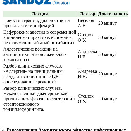
Лекция
Лектор
Длительность
Новости терапии, диагностики и
Веселов
20 минут
профилактики инфекций
А.В.
Цефуроксим аксетил в современной
Стецюк
клинической практике: вспомним
30 минут
О.У.
незаслуженно забытый антибиотик
Аллергические реакции на
Андреева
антибиотики: что должен знать
30 минут
И.В.
каждый врач
Разбор клинических случаев.
«Аллергия» на пенициллины -
Андреева
20 минут
всегда ли это истинные IgE-
И.В.
опосредованные реакции?
Разбор клинических случаев.
Некачественные дженерики как
Стецюк
причина неэффективности терапии
20 минут
О.У.
стрептококкового
тонзиллофарингита.
Рекомендации Американского общества инфекционных