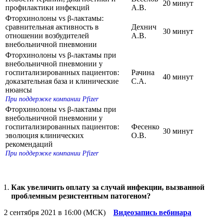
20 минут
профилактики инфекций
А.В.
Фторхинолоны vs β-лактамы:
сравнительная активность в
Дехнич
30 минут
отношении возбудителей
А.В.
внебольничной пневмонии
Фторхинолоны vs β-лактамы при
внебольничной пневмонии у
госпитализированных пациентов:
Рачина
40 минут
доказательная база и клинические
С.А.
нюансы
При поддержке компании Pfizer
Фторхинолоны vs β-лактамы при
внебольничной пневмонии у
госпитализированных пациентов:
Фесенко
30 минут
эволюция клинических
О.В.
рекомендаций
При поддержке компании Pfizer
Как увеличить оплату за случай инфекции, вызванной
проблемным резистентным патогеном?
2 сентября 2021 в 16:00 (МСК)
Видеозапись вебинара