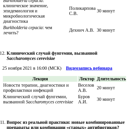
Burkholderia cepacia
:
клиническое значение,
Поликарпова
эпидемиология и
30 минут
С.В.
микробиологическая
диагностика
Burkholderia cepacia
: чем
Дехнич А.В.
30 минут
лечить?
Клинический случай фунгемии, вызванной
Saccharomyces cerevisiae
25 ноября 2021 в 16:00 (МСК)
Видеозапись вебинара
Лекция
Лектор
Длительность
Новости терапии, диагностики и
Веселов
20 минут
профилактики инфекций
А.В.
Клинический случай фунгемии,
Буров
30 минут
вызванной
Saccharomyces cerevisiae
А.И.
Вопрос из реальной практики: новые комбинированные
препараты или комбинации «старых» антибиотиков?