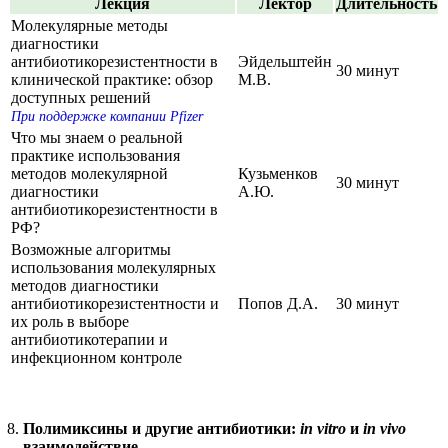
Лекция
Лектор
Длительность
Молекулярные методы
диагностики
антибиотикорезистентности в
Эйдельштейн
30 минут
клинической практике: обзор
М.В.
доступных решений
При поддержке компании Pfizer
Что мы знаем о реальной
практике использования
методов молекулярной
Кузьменков
30 минут
диагностики
А.Ю.
антибиотикорезистентности в
РФ?
Возможные алгоритмы
использования молекулярных
методов диагностики
антибиотикорезистентности и
Попов Д.А.
30 минут
их роль в выборе
антибиотикотерапии и
инфекционном контроле
Полимиксины и другие антибиотики:
in vitro
и
in vivo
взаимодействие