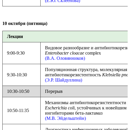
(Е.Ю. Склеенова)
10 октября (пятница)
Лекции
Видовое разнообразие и антибиотикорези
9:00-9:30
Enterobacter cloacae
complex
(В.А. Оловянников)
Популяционная структура, молекулярная 
9:30-10:30
антибиотикорезистентность
Klebsiella pn
(Э.Р. Шайдуллина)
10:30-10:50
Перерыв
Механизмы антибиотикорезистентности и
Escherichia coli
, устойчивых к новейшим б
10:50-11:35
ингибиторами бета-лактамаз
(М.В. Эйдельштейн)
Диагностика инфекционных заболеваний 