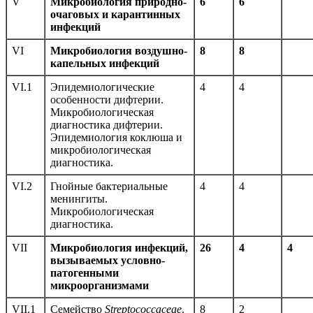
V
Микробиология природно-
6
6
очаговых и карантинных
инфекций
VI
Микробиология воздушно-
8
8
капельных инфекций
VI.1
Эпидемиологические
4
4
особенности дифтерии.
Микробиологическая
диагностика дифтерии.
Эпидемиология коклюша и
микробиологическая
диагностика.
VI.2
Гнойные бактериальные
4
4
менингиты.
Микробиологическая
диагностика.
VII
Микробиология инфекций,
26
4
4
вызываемых условно-
патогенными
микроорганизмами
VII.1
Семейство
Streptococcaceae
.
8
2