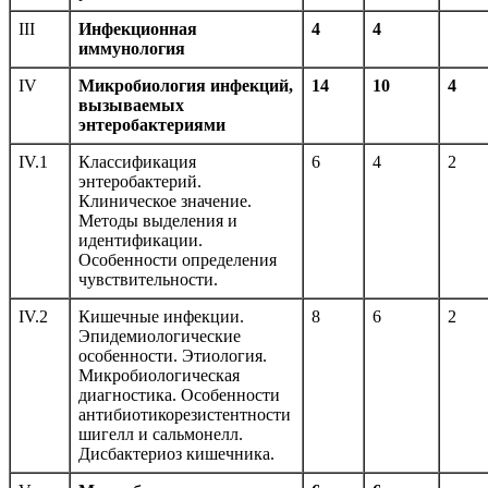
III
Инфекционная
4
4
иммунология
IV
Микробиология инфекций,
14
10
4
вызываемых
энтеробактериями
IV.1
Классификация
6
4
2
энтеробактерий.
Клиническое значение.
Методы выделения и
идентификации.
Особенности определения
чувствительности.
IV.2
Кишечные инфекции.
8
6
2
Эпидемиологические
особенности. Этиология.
Микробиологическая
диагностика. Особенности
антибиотикорезистентности
шигелл и сальмонелл.
Дисбактериоз кишечника.