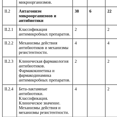
микроорганизмов.
II.2
Антагонизм
38
6
22
микроорганизмов и
антибиотики
II.2.1
Классификация
2
2
антимикробных препаратов.
II.2.2
Механизмы действия
4
4
антибиотиков и механизмы
резистентности.
II.2.3
Клиническая фармакология
2
2
антибиотиков.
Фармакокинетика и
фармакодинамика
антимикробных препаратов.
II.2.4
Бета-лактамные
4
2
антибиотики.
Классификация.
Клиническое значение.
Механизмы действия и
механизмы резистентности.