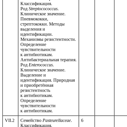
Классификация.
Род
Streptococoсcus
.
Клиническое значение.
Пневмококки,
стрептококки. Методы
выделения и
идентификации.
Механизмы резистентности.
Определение
чувствительности
к антибиотикам.
Антибактериальная терапия.
Род
Enterococcus
.
Клиническое значение.
Выделение и
идентификация. Природная
и приобретённая
резистентность
к антибиотикам.
Определение
чувствительности
к антибиотикам.
VII.2
Семейство
Pasteurellaceae
.
6
Классификация.