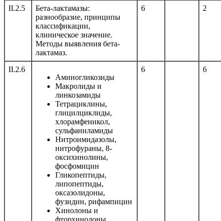
II.2.5
Бета-лактамазы:
6
2
разнообразие, принципы
классификации,
клиническое значение.
Методы выявления бета-
лактамаз.
II.2.6
6
6
Аминогликозиды
Макролиды и
линкозамиды
Тетрациклины,
глицилциклиды,
хлорамфеникол,
сульфаниламиды
Нитроимидазолы,
нитрофураны, 8-
оксихинолины,
фосфомицин
Гликопептиды,
липопептиды,
оксазолидоны,
фузидин, рифампицин
Хинолоны и
фторхинолоны