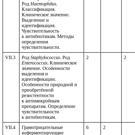
Род
Haemophilus
.
Классификация.
Клиническое значение.
Выделение и
идентификация.
Чувствительность
к антибиотикам. Методы
определения
чувствительности.
VII.3
Род
Staphylococcus
. Род
2
2
Enterococcus
. Клиническое
значение. Особенности
выделения и
идентификации.
Особенности природной и
приобретённой
резистентности
к антимикробным
препаратам. Определение
чувствительности
к антибиотикам.
VII.4
Грамотрицательные
6
2
неферментирующие