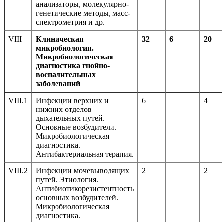
анализаторы, молекулярно-
генетические методы, масс-
спектрометрия и др.
VIII
Клиническая
32
6
20
микробиология.
Микробиологическая
диагностика гнойно-
воспалительных
заболеваний
VIII.1
Инфекции верхних и
6
4
нижних отделов
дыхательных путей.
Основные возбудители.
Микробиологическая
диагностика.
Антибактериальная терапия.
VIII.2
Инфекции мочевыводящих
2
2
путей. Этиология.
Антибиотикорезистентность
основных возбудителей.
Микробиологическая
диагностика.