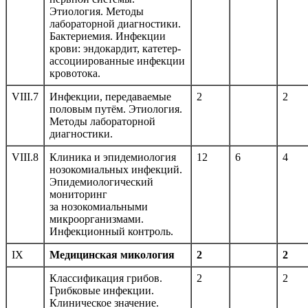
Этиология. Методы
лабораторной диагностики.
Бактериемия. Инфекции
крови: эндокардит, катетер-
ассоциированные инфекции
кровотока.
VIII.7
Инфекции, передаваемые
2
2
половым путём. Этиология.
Методы лабораторной
диагностики.
VIII.8
Клиника и эпидемиология
12
6
4
нозокомиальных инфекций.
Эпидемиологический
мониторинг
за нозокомиальными
микроорганизмами.
Инфекционный контроль.
IX
Медицинская микология
2
2
Классификация грибов.
2
2
Грибковые инфекции.
Клиническое значение.