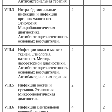
Антибактериальная терапия.
VIII.3
Интраабдоминальные
2
2
инфекции и инфекции
органов малого таза.
Этиология.
Микробиологическая
диагностика.
Антибиотикорезистентность
основных возбудителей.
VIII.4
Инфекции кожи и мягких
2
2
тканей. Этиология,
патогенез. Методы
лабораторной диагностики.
Антибиотикорезистентность
основных возбудителей.
Антибактериальная терапия.
VIII.5
Инфекции костей и
2
2
суставов. Этиология.
Микробиологическая
диагностика.
VIII.6
Инфекции центральной
4
2
нервной системы.