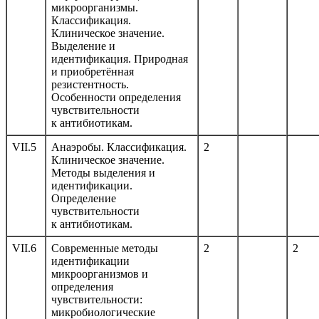
микроорганизмы.
Классификация.
Клиническое значение.
Выделение и
идентификация. Природная
и приобретённая
резистентность.
Особенности определения
чувствительности
к антибиотикам.
VII.5
Анаэробы. Классификация.
2
Клиническое значение.
Методы выделения и
идентификации.
Определение
чувствительности
к антибиотикам.
VII.6
Современные методы
2
2
идентификации
микроорганизмов и
определения
чувствительности:
микробиологические