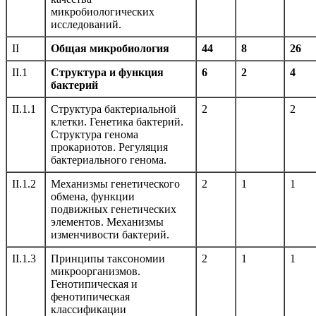
микробиологических
исследований.
II
Общая микробиология
44
8
26
II.1
Структура и функция
6
2
4
бактерий
II.1.1
Структура бактериальной
2
2
клетки. Генетика бактерий.
Структура генома
прокариотов. Регуляция
бактериального генома.
II.1.2
Механизмы генетического
2
1
1
обмена, функции
подвижных генетических
элементов. Механизмы
изменчивости бактерий.
II.1.3
Принципы таксономии
2
1
1
микроорганизмов.
Генотипическая и
фенотипическая
классификации