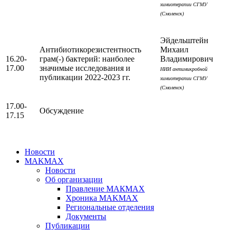
химиотерапии СГМУ
(Смоленск)
Эйдельштейн
Антибиотикорезистентность
Михаил
16.20-
грам(-) бактерий: наиболее
Владимирович
17.00
значимые исследования и
НИИ антимикробной
публикации 2022-2023 гг.
химиотерапии СГМУ
(Смоленск)
17.00-
Обсуждение
17.15
Новости
MAKMAX
Новости
Об организации
Правление МАКМАХ
Хроника MAKMAX
Региональные отделения
Документы
Публикации