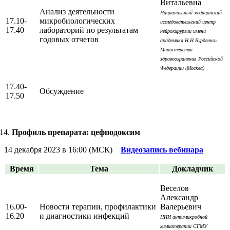
Витальевна
Анализ деятельности
Национальный медицинский
17.10-
микробиологических
исследовательский центр
17.40
лабораторий по результатам
нейрохирургии имени
годовых отчетов
академика Н.Н.Бурденко»
Министерства
здравоохранения Российской
Федерации (Москва)
17.40-
Обсуждение
17.50
Профиль препарата: цефподоксим
14 декабря 2023 в 16:00 (МСК)
Видеозапись вебинара
Время
Тема
Докладчик
Веселов
Александр
16.00-
Новости терапии, профилактики
Валерьевич
16.20
и диагностики инфекций
НИИ антимикробной
химиотерапии СГМУ