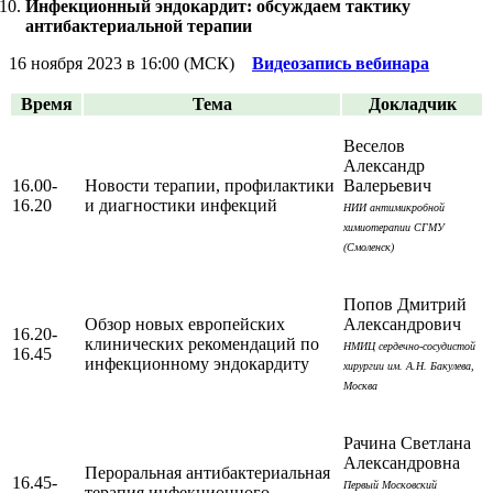
Инфекционный эндокардит: обсуждаем тактику
антибактериальной терапии
16 ноября 2023 в 16:00 (МСК)
Видеозапись вебинара
Время
Тема
Докладчик
Веселов
Александр
16.00-
Новости терапии, профилактики
Валерьевич
16.20
и диагностики инфекций
НИИ антимикробной
химиотерапии СГМУ
(Смоленск)
Попов Дмитрий
Обзор новых европейских
Александрович
16.20-
клинических рекомендаций по
НМИЦ сердечно-сосудистой
16.45
инфекционному эндокардиту
хирургии им. А.Н. Бакулева,
Москва
Рачина Светлана
Александровна
Пероральная антибактериальная
16.45-
Первый Московский
терапия инфекционного