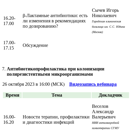
Сычев Игорь
β-Лактамные антибиотики: есть
Николаевич
16.20-
ли изменения в рекомендациях
Городская клиническая
17.00
по дозированию?
больница им. С.С. Юдина
(Москва)
17.00-
Обсуждение
17.15
Антибиотикопрофилактика при колонизации
полирезистентными микроорганизмами
26 октября 2023 в 16:00 (МСК)
Видеозапись вебинара
Время
Тема
Докладчик
Веселов
Александр
16.00-
Новости терапии, профилактики
Валерьевич
16.20
и диагностики инфекций
НИИ антимикробной
химиотерапии СГМУ