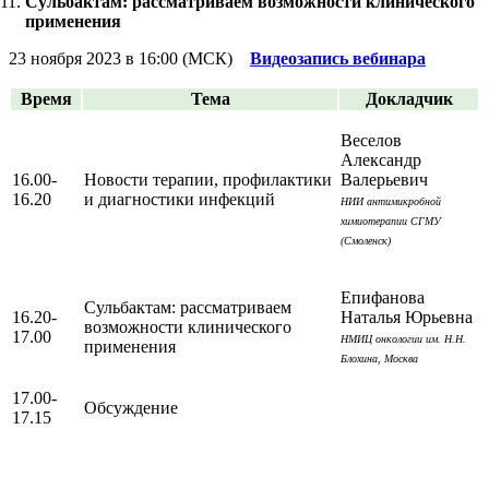
Сульбактам: рассматриваем возможности клинического
применения
23 ноября 2023 в 16:00 (МСК)
Видеозапись вебинара
Время
Тема
Докладчик
Веселов
Александр
16.00-
Новости терапии, профилактики
Валерьевич
16.20
и диагностики инфекций
НИИ антимикробной
химиотерапии СГМУ
(Смоленск)
Епифанова
Сульбактам: рассматриваем
16.20-
Наталья Юрьевна
возможности клинического
17.00
НМИЦ онкологии им. Н.Н.
применения
Блохина, Москва
17.00-
Обсуждение
17.15