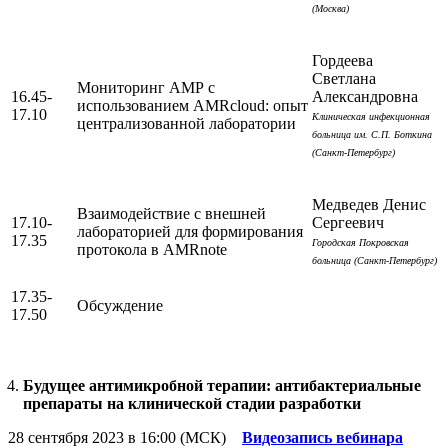
(Москва)
Гордеева
Светлана
Мониторинг АМР с
16.45-
Александровна
использованием AMRcloud: опыт
17.10
Клиническая инфекционная
централизованной лаборатории
больница им. С.П. Боткина
(Санкт-Петербург)
Медведев Денис
Взаимодействие с внешней
17.10-
Сергеевич
лабораторией для формирования
17.35
Городская Покровская
протокола в AMRnote
больница (Санкт-Петербург)
17.35-
Обсуждение
17.50
Будущее антимикробной терапии: антибактериальные
препараты на клинической стадии разработки
28 сентября 2023 в 16:00 (МСК)
Видеозапись вебинара