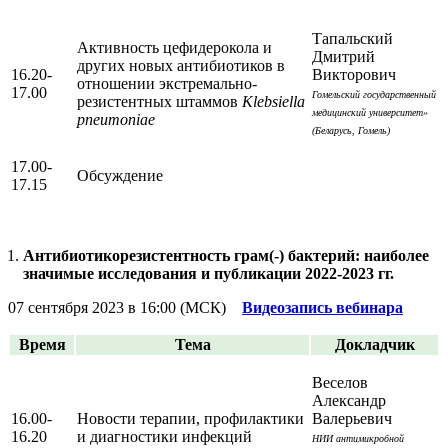
Тапальский
Активность цефидерокола и
Дмитрий
других новых антибиотиков в
16.20-
Викторович
отношении экстремально-
17.00
Гомельский государственный
резистентных штаммов
Klebsiella
медицинский университет»
pneumoniae
(Беларусь, Гомель)
17.00-
Обсуждение
17.15
Антибиотикорезистентность грам(-) бактерий: наиболее
значимые исследования и публикации 2022-2023 гг.
07 сентября 2023 в 16:00 (МСК)
Видеозапись вебинара
Время
Тема
Докладчик
Веселов
Александр
16.00-
Новости терапии, профилактики
Валерьевич
16.20
и диагностики инфекций
НИИ антимикробной