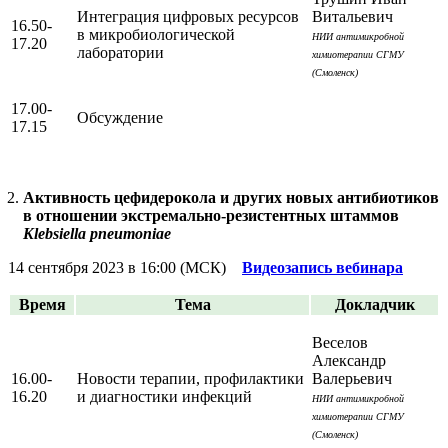
Интеграция цифровых ресурсов
Витальевич
16.50-
в микробиологической
НИИ антимикробной
17.20
лаборатории
химиотерапии СГМУ
(Смоленск)
17.00-
Обсуждение
17.15
Активность цефидерокола и других новых антибиотиков
в отношении экстремально-резистентных штаммов
Klebsiella pneumoniae
14 сентября 2023 в 16:00 (МСК)
Видеозапись вебинара
Время
Тема
Докладчик
Веселов
Александр
16.00-
Новости терапии, профилактики
Валерьевич
16.20
и диагностики инфекций
НИИ антимикробной
химиотерапии СГМУ
(Смоленск)