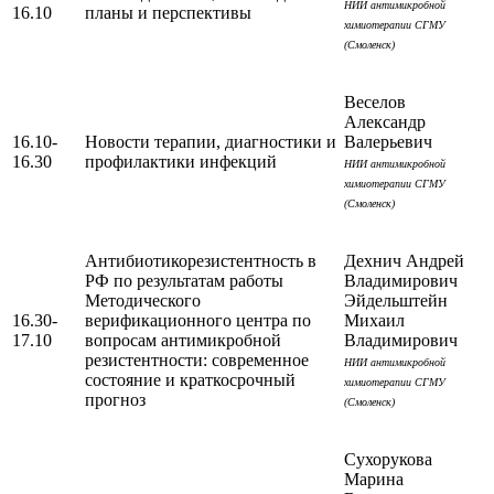
НИИ антимикробной
16.10
планы и перспективы
химиотерапии СГМУ
(Смоленск)
Веселов
Александр
16.10-
Новости терапии, диагностики и
Валерьевич
16.30
профилактики инфекций
НИИ антимикробной
химиотерапии СГМУ
(Смоленск)
Антибиотикорезистентность в
Дехнич Андрей
РФ по результатам работы
Владимирович
Методического
Эйдельштейн
16.30-
верификационного центра по
Михаил
17.10
вопросам антимикробной
Владимирович
резистентности: современное
НИИ антимикробной
состояние и краткосрочный
химиотерапии СГМУ
прогноз
(Смоленск)
Сухорукова
Марина