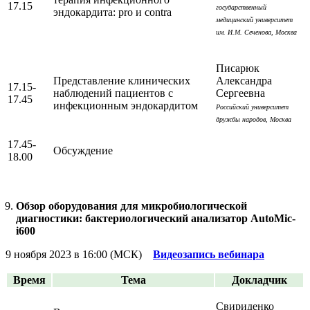
17.15
государственный
эндокардита: pro и contra
медицинский университет
им. И.М. Сеченова, Москва
Писарюк
Представление клинических
Александра
17.15-
наблюдений пациентов с
Сергеевна
17.45
инфекционным эндокардитом
Российский университет
дружбы народов, Москва
17.45-
Обсуждение
18.00
Обзор оборудования для микробиологической
диагностики: бактериологический анализатор AutoMic-
i600
9 ноября 2023 в 16:00 (МСК)
Видеозапись вебинара
Время
Тема
Докладчик
Свириденко