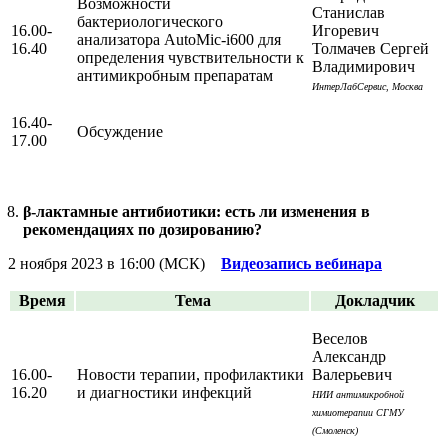
Возможности
Станислав
бактериологического
16.00-
Игоревич
анализатора AutoMic-i600 для
16.40
Толмачев Сергей
определения чувствительности к
Владимирович
антимикробным препаратам
ИнтерЛабСервис, Москва
16.40-
Обсуждение
17.00
β-лактамные антибиотики: есть ли изменения в
рекомендациях по дозированию?
2 ноября 2023 в 16:00 (МСК)
Видеозапись вебинара
Время
Тема
Докладчик
Веселов
Александр
16.00-
Новости терапии, профилактики
Валерьевич
16.20
и диагностики инфекций
НИИ антимикробной
химиотерапии СГМУ
(Смоленск)