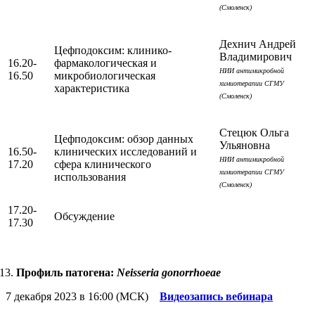
(Смоленск)
Дехнич Андрей
Цефподоксим: клинико-
Владимирович
16.20-
фармакологическая и
НИИ антимикробной
16.50
микробиологическая
химиотерапии СГМУ
характеристика
(Смоленск)
Стецюк Ольга
Цефподоксим: обзор данных
Ульяновна
16.50-
клинических исследований и
НИИ антимикробной
17.20
сфера клинического
химиотерапии СГМУ
использования
(Смоленск)
17.20-
Обсуждение
17.30
Профиль патогена:
Neisseria gonorrhoeae
7 декабря 2023 в 16:00 (МСК)
Видеозапись вебинара