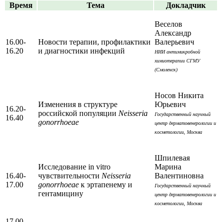
Время
Тема
Докладчик
Веселов
Александр
16.00-
Новости терапии, профилактики
Валерьевич
16.20
и диагностики инфекций
НИИ антимикробной
химиотерапии СГМУ
(Смоленск)
Носов Никита
Изменения в структуре
Юрьевич
16.20-
российской популяции
Neisseria
Государственный научный
16.40
gonorrhoeae
центр дерматовенерологии и
косметологии, Москва
Шпилевая
Исследование in vitro
Марина
16.40-
чувствительности
Neisseria
Валентиновна
17.00
gonorrhoeae
к эртапенему и
Государственный научный
гентамицину
центр дерматовенерологии и
косметологии, Москва
17.00-