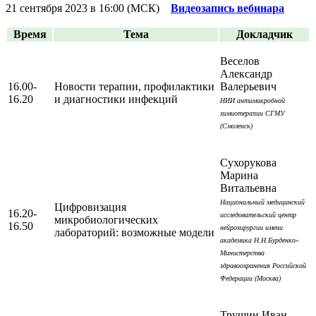
21 сентября 2023 в 16:00 (МСК)
Видеозапись вебинара
Время
Тема
Докладчик
Веселов
Александр
16.00-
Новости терапии, профилактики
Валерьевич
16.20
и диагностики инфекций
НИИ антимикробной
химиотерапии СГМУ
(Смоленск)
Сухорукова
Марина
Витальевна
Национальный медицинский
Цифровизация
16.20-
исследовательский центр
микробиологических
16.50
нейрохирургии имени
лабораторий: возможные модели
академика Н.Н.Бурденко»
Министерства
здравоохранения Российской
Федерации (Москва)
Трушин Иван