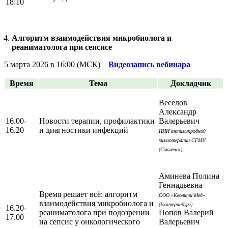
18:10
Алгоритм взаимодействия микробиолога и
реаниматолога при сепсисе
5 марта 2026 в 16:00 (МСК)
Видеозапись вебинара
Время
Тема
Докладчик
Веселов
Александр
16.00-
Новости терапии, профилактики
Валерьевич
16.20
и диагностики инфекций
НИИ антимикробной
химиотерапии СГМУ
(Смоленск)
Аминева Полина
Геннадьевна
Время решает всё: алгоритм
ООО «Кволити Мед»
взаимодействия микробиолога и
(Екатеринбург)
16.20-
реаниматолога при подозрении
Попов Валерий
17.00
на сепсис у онкологического
Валерьевич