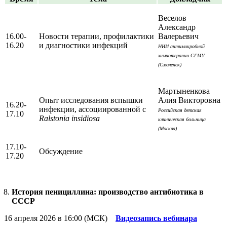
Веселов
Александр
16.00-
Новости терапии, профилактики
Валерьевич
16.20
и диагностики инфекций
НИИ антимикробной
химиотерапии СГМУ
(Смоленск)
Мартыненкова
Опыт исследования вспышки
Алия Викторовна
16.20-
инфекции, ассоциированной с
Российская детская
17.10
Ralstonia insidiosa
клиническая больница
(Москва)
17.10-
Обсуждение
17.20
История пенициллина: производство антибиотика в
СССР
16 апреля 2026 в 16:00 (МСК)
Видеозапись вебинара