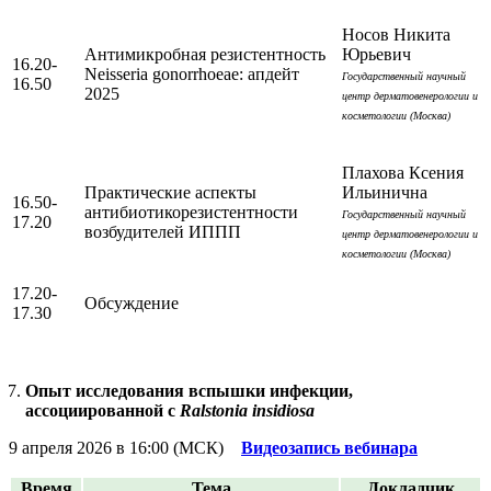
Носов Никита
Антимикробная резистентность
Юрьевич
16.20-
Neisseria gonorrhoeae: апдейт
Государственный научный
16.50
2025
центр дерматовенерологии и
косметологии (Москва)
Плахова Ксения
Практические аспекты
Ильинична
16.50-
антибиотикорезистентности
Государственный научный
17.20
возбудителей ИППП
центр дерматовенерологии и
косметологии (Москва)
17.20-
Обсуждение
17.30
Опыт исследования вспышки инфекции,
ассоциированной с
Ralstonia insidiosa
9 апреля 2026 в 16:00 (МСК)
Видеозапись вебинара
Время
Тема
Докладчик