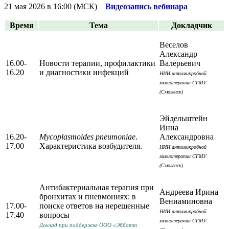
21 мая 2026 в 16:00 (МСК)
Видеозапись вебинара
Время
Тема
Докладчик
Веселов
Александр
16.00-
Новости терапии, профилактики
Валерьевич
16.20
и диагностики инфекций
НИИ антимикробной
химиотерапии СГМУ
(Смоленск)
Эйдельштейн
Инна
16.20-
Mycoplasmoides pneumoniae
.
Александровна
17.00
Характеристика возбудителя.
НИИ антимикробной
химиотерапии СГМУ
(Смоленск)
Антибактериальная терапия при
Андреева Ирина
бронхитах и пневмониях: в
Вениаминовна
17.00-
поиске ответов на нерешенные
НИИ антимикробной
17.40
вопросы
химиотерапии СГМУ
Доклад при поддержке ООО «Эбботт