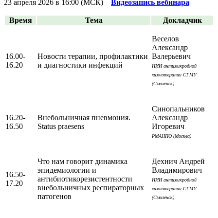
23 апреля 2026 в 16:00 (МСК)
Видеозапись вебинара
Время
Тема
Докладчик
Веселов
Александр
16.00-
Новости терапии, профилактики
Валерьевич
16.20
и диагностики инфекций
НИИ антимикробной
химиотерапии СГМУ
(Смоленск)
Синопальников
16.20-
Внебольничная пневмония.
Александр
16.50
Status praesens
Игоревич
РМАНПО (Москва)
Что нам говорит динамика
Дехнич Андрей
эпидемиологии и
Владимирович
16.50-
антибиотикорезистентности
НИИ антимикробной
17.20
внебольничных респираторных
химиотерапии СГМУ
патогенов
(Смоленск)