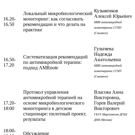
Кузьменков
Локальный микробиологический
Алексей Юрьевич
16.20-
мониторинг: как согласовать
НИИ антимикробной
16.50
рекомендации и что делать на
химиотерапии СГМУ
практике
(Смоленск)
Гультяева
Надежда
Систематизация рекомендаций
16.50-
Анатольевна
по антимикробной терапии:
17.20
НИИ антимикробной
подход AMRnote
химиотерапии СГМУ
(Смоленск)
Протокол управления
Власова Анна
антимикробной терапией на
Викторовна,
17.20-
основе микробиологического
Горев Валерий
18:00
мониторинга в детском
Викторович
стационаре: пилотный проект,
ГБУЗ Морозовская ДГКБ
результаты
ДЗМ (Москва)
18:00-
Обсуждение