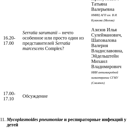
Татьяна
Валерьевна
НМИЦ АГП им. В.И.
Кулакова (Москва)
Азизов Илья
Serratia sarumanii
– нечто
Сулейманович,
16.20-
особенное или просто один из
Шаповалова
17.00
представителей
Serratia
Валерия
marcescens
Complex?
Владиславовна,
Эйдельштейн
Михаил
Владимирович
НИИ антимикробной
химиотерапии СГМУ
(Смоленск)
17.00-
Обсуждение
17.10
Mycoplasmoides pneumoniae
и респираторные инфекций у
детей