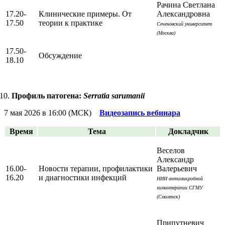
Рачина Светлана
17.20-
Клинические примеры. От
Александровна
17.50
теории к практике
Сеченовский университет
(Москва)
17.50-
Обсуждение
18.10
Профиль патогена:
Serratia sarumanii
7 мая 2026 в 16:00 (МСК)
Видеозапись вебинара
Время
Тема
Докладчик
Веселов
Александр
16.00-
Новости терапии, профилактики
Валерьевич
16.20
и диагностики инфекций
НИИ антимикробной
химиотерапии СГМУ
(Смоленск)
Припутневич