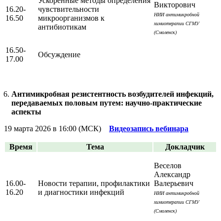
Ускоренные методы определения
Викторович
16.20-
чувствительности
НИИ антимикробной
16.50
микроорганизмов к
химиотерапии СГМУ
антибиотикам
(Смоленск)
16.50-
Обсуждение
17.00
Антимикробная резистентность возбудителей инфекций,
передаваемых половым путем: научно-практические
аспекты
19 марта 2026 в 16:00 (МСК)
Видеозапись вебинара
Время
Тема
Докладчик
Веселов
Александр
16.00-
Новости терапии, профилактики
Валерьевич
16.20
и диагностики инфекций
НИИ антимикробной
химиотерапии СГМУ
(Смоленск)