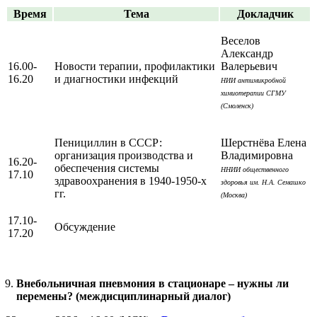
Время
Тема
Докладчик
Веселов
Александр
16.00-
Новости терапии, профилактики
Валерьевич
16.20
и диагностики инфекций
НИИ антимикробной
химиотерапии СГМУ
(Смоленск)
Пенициллин в СССР:
Шерстнёва Елена
организация производства и
Владимировна
16.20-
обеспечения системы
ННИИ общественного
17.10
здравоохранения в 1940-1950-х
здоровья им. Н.А. Семашко
гг.
(Москва)
17.10-
Обсуждение
17.20
Внебольничная пневмония в стационаре – нужны ли
перемены? (междисциплинарный диалог)