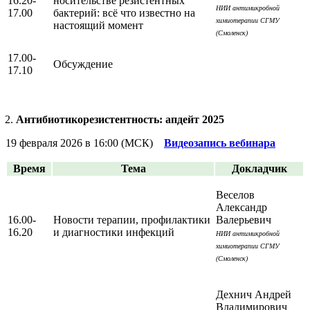
16.20-
носительстве резистентных
НИИ антимикробной
17.00
бактерий: всё что известно на
химиотерапии СГМУ
настоящий момент
(Смоленск)
17.00-
Обсуждение
17.10
Антибиотикорезистентность: апдейт 2025
19 февраля 2026 в 16:00 (МСК)
Видеозапись вебинара
Время
Тема
Докладчик
Веселов
Александр
16.00-
Новости терапии, профилактики
Валерьевич
16.20
и диагностики инфекций
НИИ антимикробной
химиотерапии СГМУ
(Смоленск)
Дехнич Андрей
Владимирович