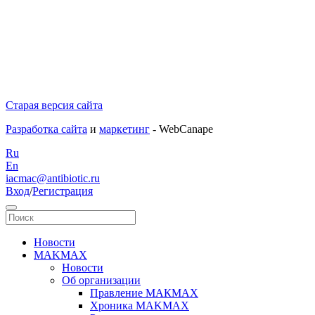
Старая версия сайта
Разработка сайта
и
маркетинг
- WebCanape
Ru
En
iacmac@antibiotic.ru
Вход
/
Регистрация
Новости
MAKMAX
Новости
Об организации
Правление МАКМАХ
Хроника MAKMAX