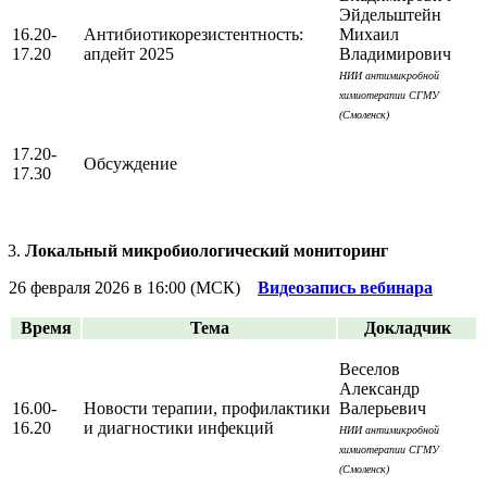
Эйдельштейн
16.20-
Антибиотикорезистентность:
Михаил
17.20
апдейт 2025
Владимирович
НИИ антимикробной
химиотерапии СГМУ
(Смоленск)
17.20-
Обсуждение
17.30
Локальный микробиологический мониторинг
26 февраля 2026 в 16:00 (МСК)
Видеозапись вебинара
Время
Тема
Докладчик
Веселов
Александр
16.00-
Новости терапии, профилактики
Валерьевич
16.20
и диагностики инфекций
НИИ антимикробной
химиотерапии СГМУ
(Смоленск)